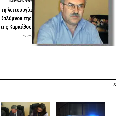
Προηγούμενο Άρθρο
 τη λειτουργία
 Καλύμνου της
 της Καρπάθου
7.9.2012
6