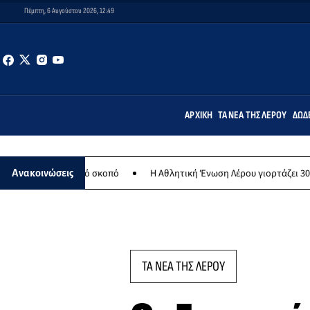
Πέμπτη, 6 Αυγούστου 2026, 12:49
ΑΡΧΙΚΉ
ΤΑ ΝΈΑ ΤΗΣ ΛΈΡΟΥ
ΔΩΔ
θρωπικό σκοπό
Η Αθλητική Ένωση Λέρου γιορτάζει 30 χρόνια ιστορ
Ανακοινώσεις
ΤΑ ΝΕΑ ΤΗΣ ΛΕΡΟΥ