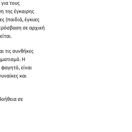
 για τους
ση της έγκαιρης
ς (παιδιά, έγκυες
 πρόσβαση σε αρχική
ίται.
αι τις συνθήκες
ηματισμό. Η
 φαγητό, είναι
γυναίκες και
βοήθεια σε