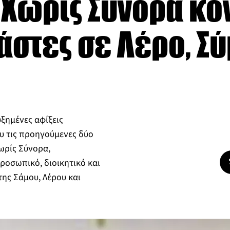
ί Χωρίς Σύνορα κο
άστες σε Λέρο, Σύ
ξημένες αφίξεις
υ τις προηγούμενες δύο
ωρίς Σύνορα,
ροσωπικό, διοικητικό και
της Σάμου, Λέρου και