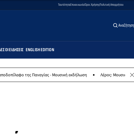
Ταυτότητα
Επικοινωνία
Όροι Χρήσης
Πολιτική Απορρήτου
Αναζήτηση
ΕΣ ΟΙ ΕΙΔΉΣΕΙΣ
ENGLISH EDITION
της Παναγίας - Μουσική εκδήλωση
Λέρος: Μουσική συναυλία των Ε