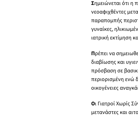
Σ
ημειώνεται ότι η 
νεοαφιχθέντες μετα
παραπομπής περιστα
γυναίκες, ηλικιωμέν
ιατρική εκτίμηση κα
Π
ρέπει να σημειωθε
διαβίωσης και υγι
πρόσβαση σε βασικά
περιορισμένη ενώ δ
οικογένειες αναγκά
Ο
ι Γιατροί Χωρίς Σ
μετανάστες και αιτ