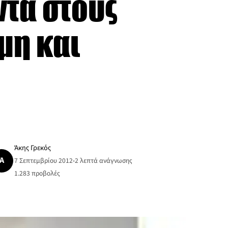
ντά στους
μη και
Άκης Γρεκός
Ά
7 Σεπτεμβρίου 2012
•
2 λεπτά ανάγνωσης
1.283
προβολές