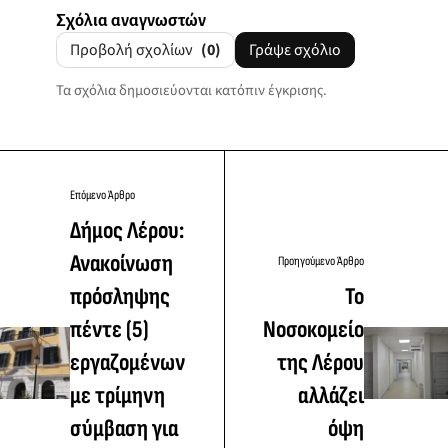
Σχόλια αναγνωστών
Προβολή σχολίων
(0)
Γράψε σχόλιο
Τα σχόλια δημοσιεύονται κατόπιν έγκρισης.
Επόμενο Άρθρο
Δήμος Λέρου:
Ανακοίνωση
Προηγούμενο Άρθρο
πρόσληψης
Το
πέντε (5)
Νοσοκομείο
εργαζομένων
της Λέρου
με τρίμηνη
αλλάζει
σύμβαση για
όψη