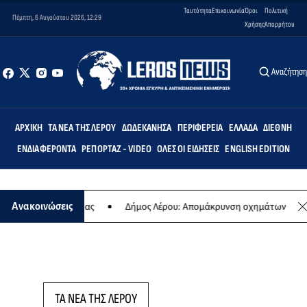
Ταυτότητα
Επικοινωνία
Όροι
Πολιτική
Πέμπτη, 6 Αυγούστου 2026, 12:29
Χρήσης
Απορρήτου
Αναζήτησ
ΑΡΧΙΚΉ
ΤΑ ΝΈΑ ΤΗΣ ΛΈΡΟΥ
ΔΩΔΕΚΆΝΗΣΑ
ΠΕΡΙΦΈΡΕΙΑ
ΕΛΛΆΔΑ
ΔΙΕΘΝΉ
ΕΝΔΙΑΦΈΡΟΝΤΑ
ΡΕΠΟΡΤΆΖ - VIDEO
ΌΛΕΣ ΟΙ ΕΙΔΉΣΕΙΣ
ENGLISH EDITION
ιας συναυλίας
Δήμος Λέρου: Απομάκρυνση οχημάτων και σκαφών α
Ανακοινώσεις
ΤΑ ΝΕΑ ΤΗΣ ΛΕΡΟΥ