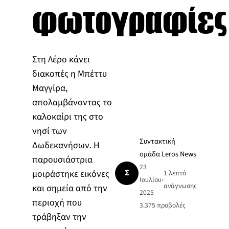
φωτογραφίες
Στη Λέρο κάνει
διακοπές η Μπέττυ
Μαγγίρα,
απολαμβάνοντας το
καλοκαίρι της στο
νησί των
Συντακτική
Δωδεκανήσων. Η
ομάδα Leros News
παρουσιάστρια
23
Σ
μοιράστηκε εικόνες
1 λεπτό
Ιουλίου
•
ανάγνωσης
και σημεία από την
2025
περιοχή που
3.375
προβολές
τράβηξαν την