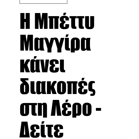
Η Μπέττυ
Μαγγίρα
κάνει
διακοπές
στη Λέρο -
Δείτε