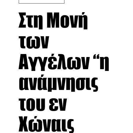
Στη Μονή
των
Αγγέλων “η
ανάμνησις
του εν
Χώναις