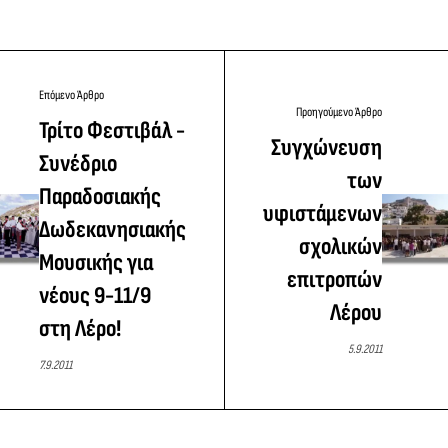
Επόμενο Άρθρο
Προηγούμενο Άρθρο
Τρίτο Φεστιβάλ -
Συγχώνευση
Συνέδριο
των
Παραδοσιακής
υφιστάμενων
Δωδεκανησιακής
σχολικών
Μουσικής για
επιτροπών
νέους 9-11/9
Λέρου
στη Λέρο!
5.9.2011
7.9.2011