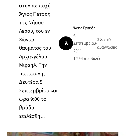
στην περιοχή
Άγιος Πέτρος
της Νήσου
Άκης Γρεκός
Λέρου, του εν
6
Χώναις
3 λεπτά
Ά
Σεπτεμβρίου
•
θαύματος του
ανάγνωσης
2011
Αρχαγγέλου
1.294
προβολές
Μιχαήλ. Την
παραμονή,
Δευτέρα 5
Σεπτεμβρίου και
ώρα 9:00 το
βράδυ
ετελέσθη…