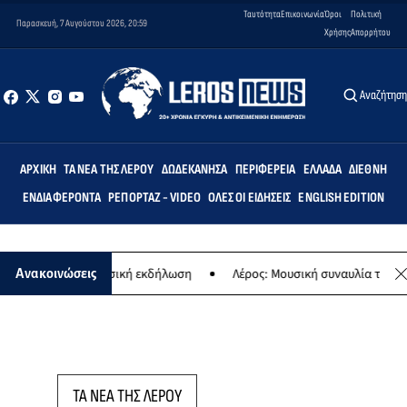
Ταυτότητα
Επικοινωνία
Όροι
Πολιτική
Παρασκευή, 7 Αυγούστου 2026, 20:59
Χρήσης
Απορρήτου
Αναζήτησ
ΑΡΧΙΚΉ
ΤΑ ΝΈΑ ΤΗΣ ΛΈΡΟΥ
ΔΩΔΕΚΆΝΗΣΑ
ΠΕΡΙΦΈΡΕΙΑ
ΕΛΛΆΔΑ
ΔΙΕΘΝΉ
ΕΝΔΙΑΦΈΡΟΝΤΑ
ΡΕΠΟΡΤΆΖ - VIDEO
ΌΛΕΣ ΟΙ ΕΙΔΉΣΕΙΣ
ENGLISH EDITION
ναγίας - Μουσική εκδήλωση
Λέρος: Μουσική συναυλία των Εργαστη
Ανακοινώσεις
ΤΑ ΝΕΑ ΤΗΣ ΛΕΡΟΥ