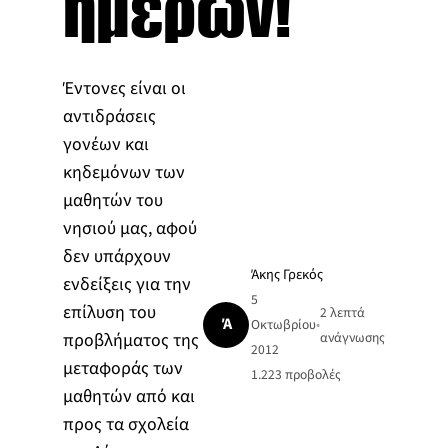
ημερών!
Έντονες είναι οι
αντιδράσεις
γονέων και
κηδεμόνων των
μαθητών του
νησιού μας, αφού
δεν υπάρχουν
Άκης Γρεκός
ενδείξεις για την
5
επίλυση του
2 λεπτά
Ά
Οκτωβρίου
•
προβλήματος της
ανάγνωσης
2012
μεταφοράς των
1.223
προβολές
μαθητών από και
προς τα σχολεία