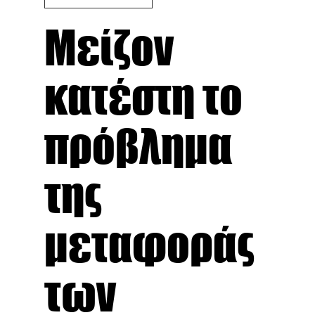
Μείζον
κατέστη το
πρόβλημα
της
μεταφοράς
των