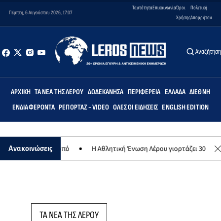
Ταυτότητα
Επικοινωνία
Όροι
Πολιτική
Πέμπτη, 6 Αυγούστου 2026, 17:07
Χρήσης
Απορρήτου
Αναζήτησ
ΑΡΧΙΚΉ
ΤΑ ΝΈΑ ΤΗΣ ΛΈΡΟΥ
ΔΩΔΕΚΆΝΗΣΑ
ΠΕΡΙΦΈΡΕΙΑ
ΕΛΛΆΔΑ
ΔΙΕΘΝΉ
ΕΝΔΙΑΦΈΡΟΝΤΑ
ΡΕΠΟΡΤΆΖ - VIDEO
ΌΛΕΣ ΟΙ ΕΙΔΉΣΕΙΣ
ENGLISH EDITION
ιλανθρωπικό σκοπό
Η Αθλητική Ένωση Λέρου γιορτάζει 30 χρόνια ισ
Ανακοινώσεις
ΤΑ ΝΕΑ ΤΗΣ ΛΕΡΟΥ