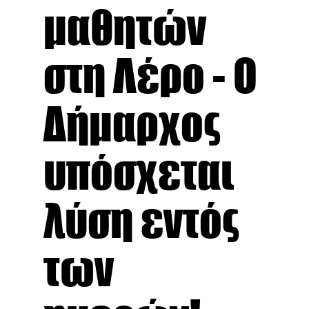
μαθητών
στη Λέρο - Ο
Δήμαρχος
υπόσχεται
λύση εντός
των