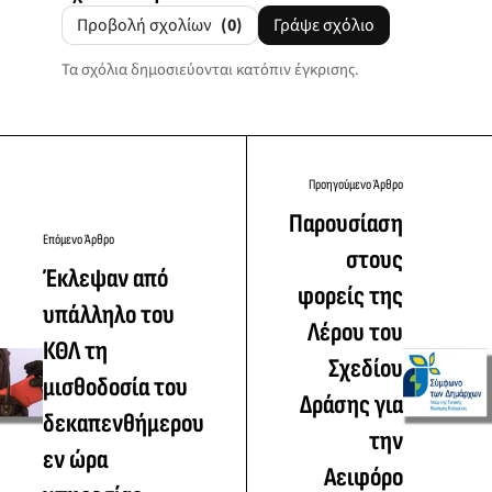
Προβολή σχολίων
(0)
Γράψε σχόλιο
Τα σχόλια δημοσιεύονται κατόπιν έγκρισης.
Προηγούμενο Άρθρο
Παρουσίαση
Επόμενο Άρθρο
στους
Έκλεψαν από
φορείς της
υπάλληλο του
Λέρου του
ΚΘΛ τη
Σχεδίου
μισθοδοσία του
Δράσης για
δεκαπενθήμερου
την
εν ώρα
Αειφόρο