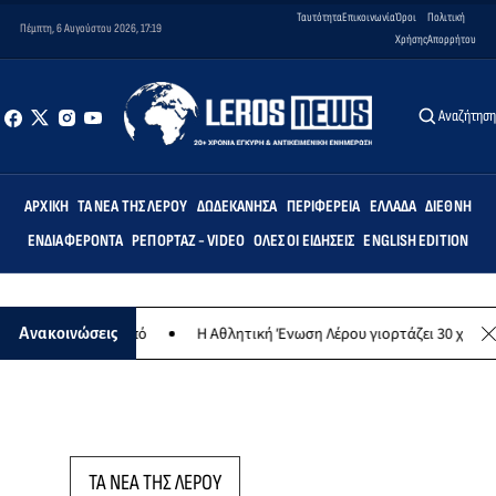
Ταυτότητα
Επικοινωνία
Όροι
Πολιτική
Πέμπτη, 6 Αυγούστου 2026, 17:19
Χρήσης
Απορρήτου
Αναζήτησ
ΑΡΧΙΚΉ
ΤΑ ΝΈΑ ΤΗΣ ΛΈΡΟΥ
ΔΩΔΕΚΆΝΗΣΑ
ΠΕΡΙΦΈΡΕΙΑ
ΕΛΛΆΔΑ
ΔΙΕΘΝΉ
ΕΝΔΙΑΦΈΡΟΝΤΑ
ΡΕΠΟΡΤΆΖ - VIDEO
ΌΛΕΣ ΟΙ ΕΙΔΉΣΕΙΣ
ENGLISH EDITION
θρωπικό σκοπό
Η Αθλητική Ένωση Λέρου γιορτάζει 30 χρόνια ιστορί
Ανακοινώσεις
ΤΑ ΝΕΑ ΤΗΣ ΛΕΡΟΥ