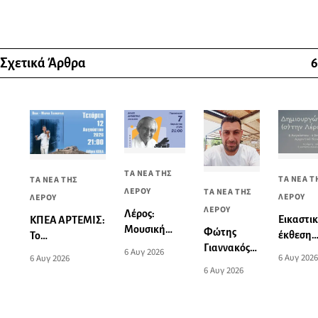
Σχετικά Άρθρα
6
ΤΑ ΝΕΑ ΤΗΣ
ΤΑ ΝΕΑ Τ
ΤΑ ΝΕΑ ΤΗΣ
ΛΕΡΟΥ
ΤΑ ΝΕΑ ΤΗΣ
ΛΕΡΟΥ
ΛΕΡΟΥ
ΛΕΡΟΥ
Λέρος:
Εικαστι
ΚΠΕΑ ΑΡΤΕΜΙΣ:
Μουσική
Φώτης
έκθεση
Το
συναυλία
Γιαννακός
“Δημιου
χταποδοπίλαφο
6 Αυγ 2026
6 Αυγ 2026
6 Αυγ 2026
των
στον RV: Με
(σ)την Λ
της Παναγίας -
6 Αυγ 2026
Εργαστηρίων
αυξημένες
Μουσική
«Άρτεμις»
πληρότητες
εκδήλωση
στο
η Λέρος,