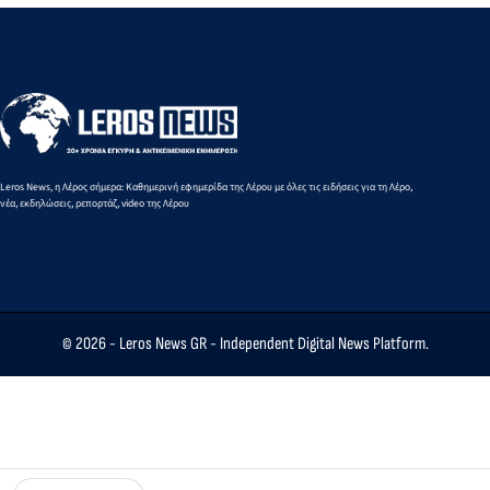
Δημοτικό
στόχος η
Σχολείο
επιμήκυνση
Λακκίου
της
τουριστικής
σεζόν στο
νησί (audio)
Leros News, η Λέρος σήμερα: Καθημερινή εφημερίδα της Λέρου με όλες τις ειδήσεις για τη Λέρο,
νέα, εκδηλώσεις, ρεπορτάζ, video της Λέρου
© 2026 -
Leros News GR
- Independent Digital News Platform.