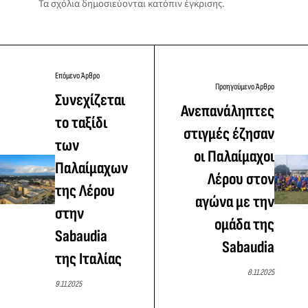
Τα σχόλια δημοσιεύονται κατόπιν έγκρισης.
Επόμενο Άρθρο
Προηγούμενο Άρθρο
Συνεχίζεται
Ανεπανάληπτες
το ταξίδι
στιγμές έζησαν
των
οι Παλαίμαχοι
Παλαίμαχων
Λέρου στον
της Λέρου
αγώνα με την
στην
ομάδα της
Sabaudia
Sabaudia
της Ιταλίας
8.11.2025
9.11.2025