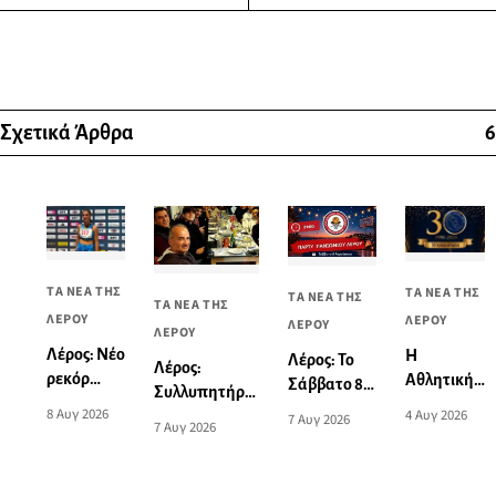
Σχετικά Άρθρα
6
ΤΑ ΝΕΑ ΤΗΣ
ΤΑ ΝΕΑ ΤΗΣ
ΤΑ ΝΕΑ ΤΗΣ
ΤΑ ΝΕΑ ΤΗΣ
ΛΕΡΟΥ
ΛΕΡΟΥ
ΛΕΡΟΥ
ΛΕΡΟΥ
Λέρος: Νέο
Η
Λέρος: Το
Λέρος:
ρεκόρ
Αθλητική
Σάββατο 8
Συλλυπητήρια
Νοτίου
Ένωση
Αυγούστου
8 Αυγ 2026
4 Αυγ 2026
ανακοίνωση
7 Αυγ 2026
7 Αυγ 2026
Αιγαίου
Λέρου
το
του Πανιωνίου
από την
γιορτάζει
καλοκαιρινό
για την
Ειρήνη-
30 χρόνια
πάρτι του
ξαφνική