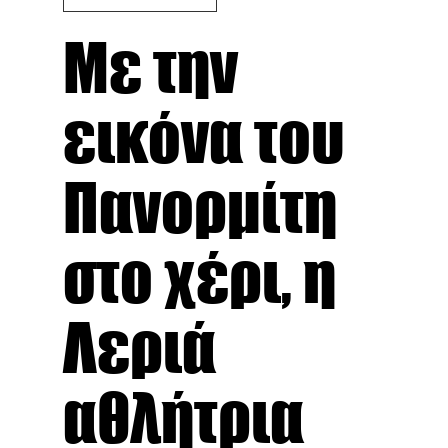
Με την
εικόνα του
Πανορμίτη
στο χέρι, η
Λεριά
αθλήτρια