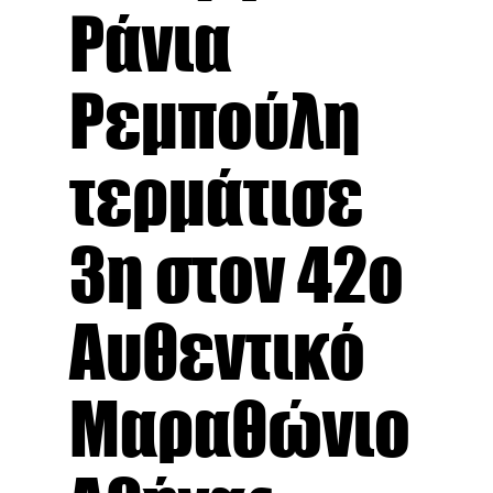
Ράνια
Ρεμπούλη
τερμάτισε
3η στον 42ο
Αυθεντικό
Μαραθώνιο