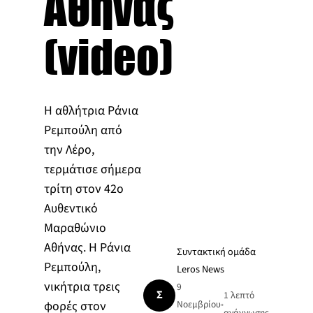
Αθήνας
(video)
Η αθλήτρια Ράνια
Ρεμπούλη από
την Λέρο,
τερμάτισε σήμερα
τρίτη στον 42ο
Αυθεντικό
Μαραθώνιο
Αθήνας. Η Ράνια
Συντακτική ομάδα
Ρεμπούλη,
Leros News
νικήτρια τρεις
9
Σ
1 λεπτό
φορές στον
Νοεμβρίου
•
ανάγνωσης