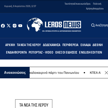
Ταυτότητα
Επικοινωνία
Όροι
Πολιτική
Κυριακή, 9 Αυγούστου 2026, 12:57
Χρήσης
Απορρήτου
Αναζήτησ
ΑΡΧΙΚΉ
ΤΑ ΝΈΑ ΤΗΣ ΛΈΡΟΥ
ΔΩΔΕΚΆΝΗΣΑ
ΠΕΡΙΦΈΡΕΙΑ
ΕΛΛΆΔΑ
ΔΙΕΘΝΉ
ΕΝΔΙΑΦΈΡΟΝΤΑ
ΡΕΠΟΡΤΆΖ - VIDEO
ΌΛΕΣ ΟΙ ΕΙΔΉΣΕΙΣ
ENGLISH EDITION
8 Αυγούστου το καλοκαιρινό πάρτι του Πανιωνίου
ΚΠΕΑ ΑΡΤΕΜΙΣ: 
Ανακοινώσεις
ΤΑ ΝΕΑ ΤΗΣ ΛΕΡΟΥ