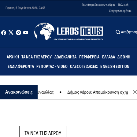
Ταυτότητα
Επικοινωνία
Όροι
Πολιτική
Πέμπτη, 6 Αυγούστου 2026, 04:56
Χρήσης
Απορρήτου
Αναζήτησ
ΑΡΧΙΚΉ
ΤΑ ΝΈΑ ΤΗΣ ΛΈΡΟΥ
ΔΩΔΕΚΆΝΗΣΑ
ΠΕΡΙΦΈΡΕΙΑ
ΕΛΛΆΔΑ
ΔΙΕΘΝΉ
ΕΝΔΙΑΦΈΡΟΝΤΑ
ΡΕΠΟΡΤΆΖ - VIDEO
ΌΛΕΣ ΟΙ ΕΙΔΉΣΕΙΣ
ENGLISH EDITION
η της ετήσιας συναυλίας
Δήμος Λέρου: Απομάκρυνση οχημάτων κα
Ανακοινώσεις
ΤΑ ΝΕΑ ΤΗΣ ΛΕΡΟΥ