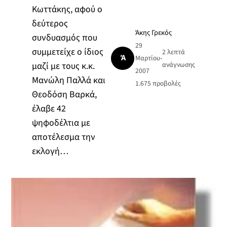
Κωττάκης, αφού ο
δεύτερος
Άκης Γρεκός
συνδυασμός που
29
συμμετείχε ο ίδιος
2 λεπτά
Ά
Μαρτίου
•
μαζί με τους κ.κ.
ανάγνωσης
2007
Μανώλη Παλλά και
1.675
προβολές
Θεοδόση Βαρκά,
έλαβε 42
ψηφοδέλτια με
αποτέλεσμα την
εκλογή…