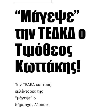
“Mάγεψε”
την ΤΕΔΚΔ ο
Τιμόθεος
Κωττάκης!
Την ΤΕΔΚΔ και τους
εκλέκτορες της
“μάγεψε” ο
δήμαρχος Λέρου κ.