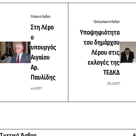
Επόμενο Άρθρο
Προηγούμενο Άρθρο
Στη Λέρο
Yποψηφιότητα
ο
του δημάρχου
υπουργός
Λέρου στις
Αιγαίου
εκλογές της
Αρ.
ΤΕΔΚΔ
Παυλίδης
28.3.2007
4.4.2007
Σχετικά Άρθρα
6