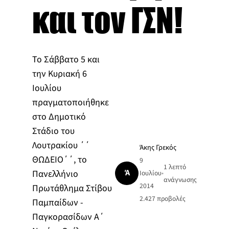
και τον ΓΣΝ!
Το Σάββατο 5 και
την Κυριακή 6
Ιουλίου
πραγματοποιήθηκε
στο Δημοτικό
Στάδιο του
Λουτρακίου ΄΄
Άκης Γρεκός
ΘΩΔΕΙΟ΄΄, το
9
1 λεπτό
Ά
Πανελλήνιο
Ιουλίου
•
ανάγνωσης
2014
Πρωτάθλημα Στίβου
2.427
προβολές
Παμπαίδων -
Παγκορασίδων Α΄