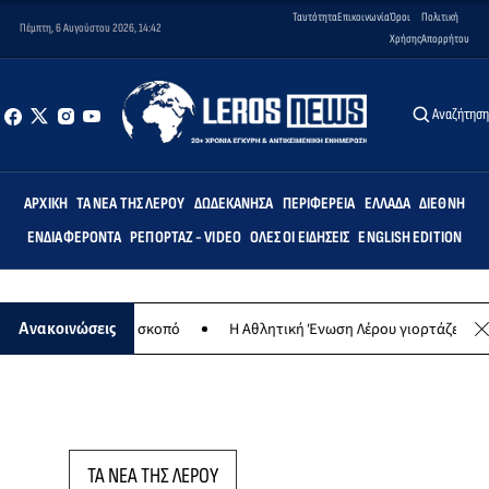
Ταυτότητα
Επικοινωνία
Όροι
Πολιτική
Πέμπτη, 6 Αυγούστου 2026, 14:42
Χρήσης
Απορρήτου
Αναζήτησ
ΑΡΧΙΚΉ
ΤΑ ΝΈΑ ΤΗΣ ΛΈΡΟΥ
ΔΩΔΕΚΆΝΗΣΑ
ΠΕΡΙΦΈΡΕΙΑ
ΕΛΛΆΔΑ
ΔΙΕΘΝΉ
ΕΝΔΙΑΦΈΡΟΝΤΑ
ΡΕΠΟΡΤΆΖ - VIDEO
ΌΛΕΣ ΟΙ ΕΙΔΉΣΕΙΣ
ENGLISH EDITION
για φιλανθρωπικό σκοπό
Η Αθλητική Ένωση Λέρου γιορτάζει 30 χρόν
Ανακοινώσεις
ΤΑ ΝΕΑ ΤΗΣ ΛΕΡΟΥ