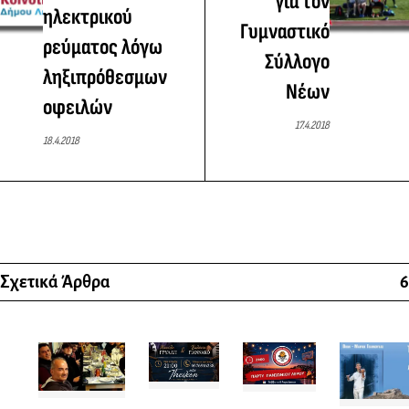
για τον
ηλεκτρικού
Γυμναστικό
ρεύματος λόγω
Σύλλογο
ληξιπρόθεσμων
Νέων
οφειλών
17.4.2018
18.4.2018
Σχετικά Άρθρα
6