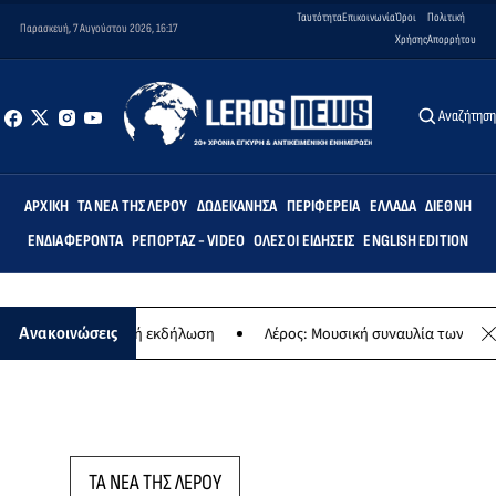
Ταυτότητα
Επικοινωνία
Όροι
Πολιτική
Παρασκευή, 7 Αυγούστου 2026, 16:17
Χρήσης
Απορρήτου
Αναζήτησ
ΑΡΧΙΚΉ
ΤΑ ΝΈΑ ΤΗΣ ΛΈΡΟΥ
ΔΩΔΕΚΆΝΗΣΑ
ΠΕΡΙΦΈΡΕΙΑ
ΕΛΛΆΔΑ
ΔΙΕΘΝΉ
ΕΝΔΙΑΦΈΡΟΝΤΑ
ΡΕΠΟΡΤΆΖ - VIDEO
ΌΛΕΣ ΟΙ ΕΙΔΉΣΕΙΣ
ENGLISH EDITION
ας - Μουσική εκδήλωση
Λέρος: Μουσική συναυλία των Εργαστηρίων
Ανακοινώσεις
ΤΑ ΝΕΑ ΤΗΣ ΛΕΡΟΥ