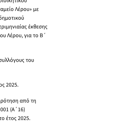
διοικητικού
ταμείο Λέρου» με
 δημοτικού
τριμηνιαίας έκθεσης
υ Λέρου, για το Β΄
συλλόγους του
ος 2025.
κρότηση από τη
001 (Α΄16)
το έτος 2025.