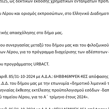
 2025, ως δεκτικών έκδοσης χρηματικών ενταλμάτων προ
υ Λέρου και ορισμός εκπροσώπων, στο Ελληνικό Διαδημοτ
τικής απασχόλησης στο δήμο μας.
ου συνεργασίας μεταξύ του δήμου μας και του φιλοζωικο
ων Λέρου, για το πρόγραμμα διαχείρισης των αδέσποτων
του προγράμματος URBACT.
 αριθ. 85/31-10-2024 με Α.Δ.Α.: 6ΗΒΒ46MΨΕΚ-ΚΕΣ απόφασης
.Δ.Δ. του δήμου μας με την επωνυμία «δημοτικό λιμενικό 
ιμηνιαίας έκθεσης εκτέλεσης προϋπολογισμού εσόδων -δα
 ταμείου Λέρου, για το Α΄ τρίμηνο έτους 2024».