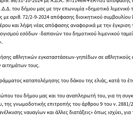
 αριθ. 86/31-10-2024 με Α.Δ.Α.: 9Π1146MΨΕΚ-Λ51 απόφασης 
.Δ.Δ. του δήμου μας με την επωνυμία «δημοτικό λιμενικό 
ς με αριθ. 72/2-9-2024 απόφασης διοικητικού συμβουλίου
Λέρου και λήψη νέας απόφασης αναφορικά με την έγκριση 
γισμού εσόδων -δαπανών του δημοτικού λιμενικού ταμείο
».
ήσης αθλητικών εγκαταστάσεων-γηπέδων σε αθλητικούς 
ν αιτημάτων τους.
άμματος καταπολέμησης του δάκου της ελιάς, κατά το έτ
ώπου του δήμου μας και του αναπληρωτή του, για τη συγ
υ, της γνωμοδοτικής επιτροπής του άρθρου 9 του ν. 2881/2
έλκυσης ναυαγίων και άλλες διατάξεις» όπως ισχύει, για 