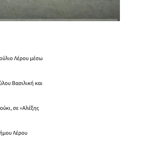
βούλιο Λέρου μέσω
ύλου Βασιλική και
ούκι, σε «Αλέξης
ήμου Λέρου