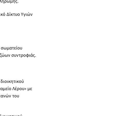
πληρωμής.
ικό Δίκτυο Υγιών
ύ σωματείου
 ζώων συντροφιάς.
 διοικητικού
ταμείο Λέρου» με
πανών του