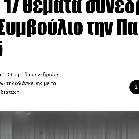
 17 θέματα συνεδ
 Συμβούλιο την Π
5
1:00 μ.μ., θα συνεδριάσει
σω τηλεδιάσκεψης με τα
Σ
διάταξη: