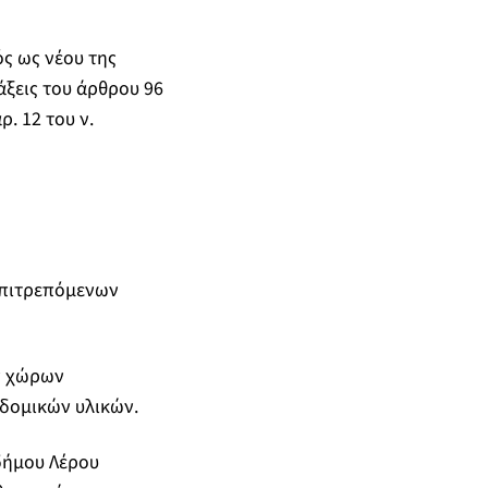
ς ως νέου της
ξεις του άρθρου 96
ρ. 12 του ν.
επιτρεπόμενων
ων χώρων
οδομικών υλικών.
δήμου Λέρου