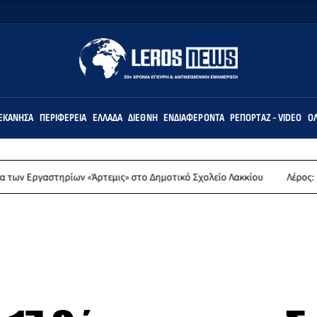
ΕΚΆΝΗΣΑ
ΠΕΡΙΦΈΡΕΙΑ
ΕΛΛΆΔΑ
ΔΙΕΘΝΉ
ΕΝΔΙΑΦΈΡΟΝΤΑ
ΡΕΠΟΡΤΆΖ - VIDEO
ΌΛ
ρίων «Άρτεμις» στο Δημοτικό Σχολείο Λακκίου
Λέρος: Συλλυπητήρια