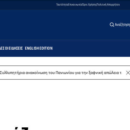
Ταυτότητα
Επικοινωνία
Όροι Χρήσης
Πολιτική Απορρήτου
Αναζήτηση
ΕΣ ΟΙ ΕΙΔΉΣΕΙΣ
ENGLISH EDITION
 ανακοίνωση του Πανιωνίου για την ξαφνική απώλεια του Δημήτρη Καρα