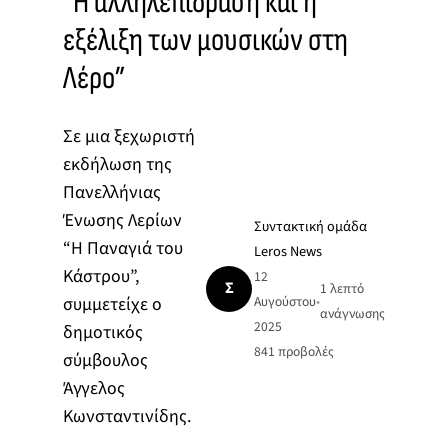
“Η αλληλεπίδραση και η
εξέλιξη των μουσικών στη
Λέρο”
Σε μια ξεχωριστή
εκδήλωση της
Πανελλήνιας
Ένωσης Λερίων
Συντακτική ομάδα
“Η Παναγιά του
Leros News
Κάστρου”,
12
Σ
1 λεπτό
συμμετείχε ο
Αυγούστου
•
ανάγνωσης
2025
δημοτικός
841
προβολές
σύμβουλος
Άγγελος
Κωνσταντινίδης.