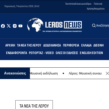
Ταυτότητα
Επικοινωνία
Όροι
Πολιτική
Παρασκευή, 7 Αυγούστου 2026, 18:42
Χρήσης
Απορρήτου
Αναζήτησ
ΑΡΧΙΚΉ
ΤΑ ΝΈΑ ΤΗΣ ΛΈΡΟΥ
ΔΩΔΕΚΆΝΗΣΑ
ΠΕΡΙΦΈΡΕΙΑ
ΕΛΛΆΔΑ
ΔΙΕΘΝΉ
ΕΝΔΙΑΦΈΡΟΝΤΑ
ΡΕΠΟΡΤΆΖ - VIDEO
ΌΛΕΣ ΟΙ ΕΙΔΉΣΕΙΣ
ENGLISH EDITION
ης Παναγίας - Μουσική εκδήλωση
Λέρος: Μουσική συναυλία των Ερ
Ανακοινώσεις
ΤΑ ΝΕΑ ΤΗΣ ΛΕΡΟΥ