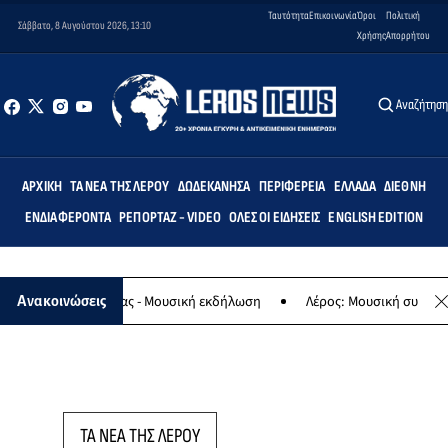
Ταυτότητα
Επικοινωνία
Όροι
Πολιτική
Σάββατο, 8 Αυγούστου 2026, 13:10
Χρήσης
Απορρήτου
Αναζήτησ
ΑΡΧΙΚΉ
ΤΑ ΝΈΑ ΤΗΣ ΛΈΡΟΥ
ΔΩΔΕΚΆΝΗΣΑ
ΠΕΡΙΦΈΡΕΙΑ
ΕΛΛΆΔΑ
ΔΙΕΘΝΉ
ΕΝΔΙΑΦΈΡΟΝΤΑ
ΡΕΠΟΡΤΆΖ - VIDEO
ΌΛΕΣ ΟΙ ΕΙΔΉΣΕΙΣ
ENGLISH EDITION
λαφο της Παναγίας - Μουσική εκδήλωση
Λέρος: Μουσική συναυλία 
Ανακοινώσεις
ΤΑ ΝΕΑ ΤΗΣ ΛΕΡΟΥ