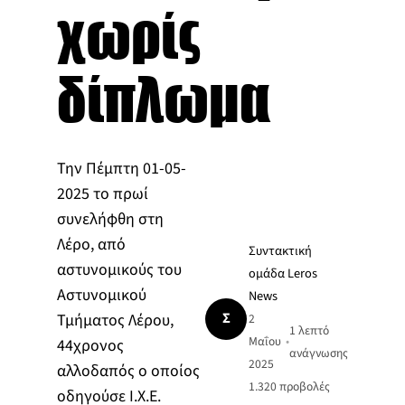
χωρίς
δίπλωμα
Την Πέμπτη 01-05-
2025 το πρωί
συνελήφθη στη
Λέρο, από
Συντακτική
αστυνομικούς του
ομάδα Leros
Αστυνομικού
News
Σ
Τμήματος Λέρου,
2
1 λεπτό
Μαΐου
•
44χρονος
ανάγνωσης
2025
αλλοδαπός ο οποίος
1.320
προβολές
οδηγούσε Ι.Χ.Ε.