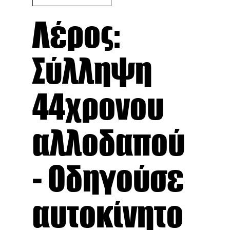
Λέρος:
Σύλληψη
44χρονου
αλλοδαπού
- Οδηγούσε
αυτοκίνητο