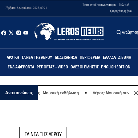
Ταυτότητα
Επικοινωνία
Όροι
Πολιτική
Σάββατο, 8 Αυγούστου 2026, 03:21
Χρήσης
Απορρήτου
Αναζήτησ
ΑΡΧΙΚΉ
ΤΑ ΝΈΑ ΤΗΣ ΛΈΡΟΥ
ΔΩΔΕΚΆΝΗΣΑ
ΠΕΡΙΦΈΡΕΙΑ
ΕΛΛΆΔΑ
ΔΙΕΘΝΉ
ΕΝΔΙΑΦΈΡΟΝΤΑ
ΡΕΠΟΡΤΆΖ - VIDEO
ΌΛΕΣ ΟΙ ΕΙΔΉΣΕΙΣ
ENGLISH EDITION
φο της Παναγίας - Μουσική εκδήλωση
Λέρος: Μουσική συναυλία τω
Ανακοινώσεις
ΤΑ ΝΕΑ ΤΗΣ ΛΕΡΟΥ