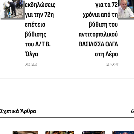
εκδηλώσεις
για τα 72
για την 72η
χρόνια από τη
επέτειο
βύθιση του
βύθισης
αντιτορπιλικού
του Α/Τ Β.
ΒΑΣΙΛΙΣΣΑ ΟΛΓΑ
Όλγα
στη Λέρο
27.9.2015
26.9.2015
Σχετικά Άρθρα
6