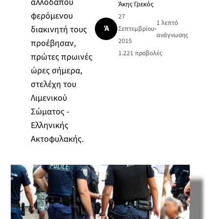
αλλοδαπού
Άκης Γρεκός
φερόμενου
27
1 λεπτό
Ά
διακινητή τους
Σεπτεμβρίου
•
ανάγνωσης
2015
προέβησαν,
1.221
προβολές
πρώτες πρωινές
ώρες σήμερα,
στελέχη του
Λιμενικού
Σώματος -
Ελληνικής
Ακτοφυλακής.