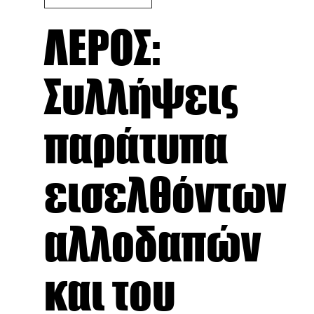
ΛΕΡΟΣ:
Συλλήψεις
παράτυπα
εισελθόντων
αλλοδαπών
και του