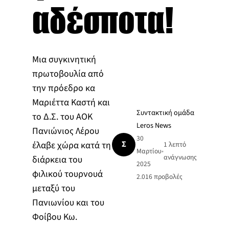
αδέσποτα!
Μια συγκινητική
πρωτοβουλία από
την πρόεδρο κα
Μαριέττα Καστή και
Συντακτική ομάδα
το Δ.Σ. του ΑΟΚ
Leros News
Πανιώνιος Λέρου
30
Σ
έλαβε χώρα κατά τη
1 λεπτό
Μαρτίου
•
ανάγνωσης
διάρκεια του
2025
φιλικού τουρνουά
2.016
προβολές
μεταξύ του
Πανιωνίου και του
Φοίβου Κω.