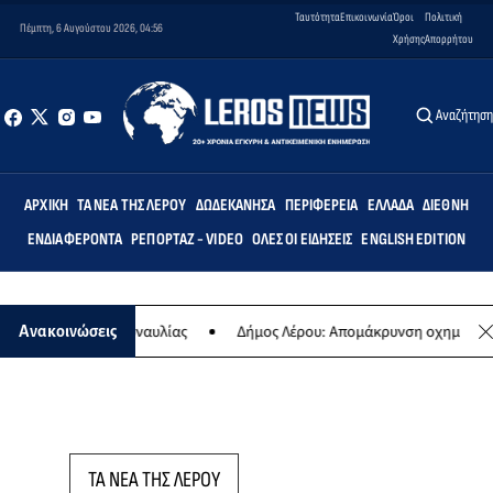
Ταυτότητα
Επικοινωνία
Όροι
Πολιτική
Πέμπτη, 6 Αυγούστου 2026, 04:56
Χρήσης
Απορρήτου
Αναζήτησ
ΑΡΧΙΚΉ
ΤΑ ΝΈΑ ΤΗΣ ΛΈΡΟΥ
ΔΩΔΕΚΆΝΗΣΑ
ΠΕΡΙΦΈΡΕΙΑ
ΕΛΛΆΔΑ
ΔΙΕΘΝΉ
ΕΝΔΙΑΦΈΡΟΝΤΑ
ΡΕΠΟΡΤΆΖ - VIDEO
ΌΛΕΣ ΟΙ ΕΙΔΉΣΕΙΣ
ENGLISH EDITION
 της ετήσιας συναυλίας
Δήμος Λέρου: Απομάκρυνση οχημάτων και
Ανακοινώσεις
ΤΑ ΝΕΑ ΤΗΣ ΛΕΡΟΥ