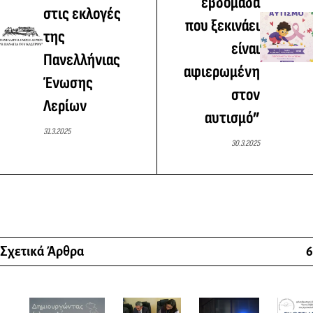
εβδομάδα
στις εκλογές
που ξεκινάει
της
είναι
Πανελλήνιας
αφιερωμένη
Ένωσης
στον
Λερίων
αυτισμό”
31.3.2025
30.3.2025
Σχετικά Άρθρα
6