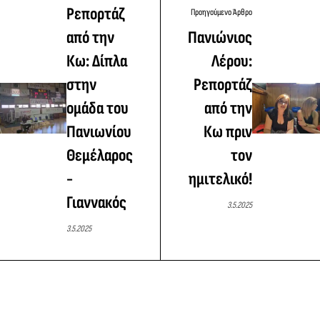
Ρεπορτάζ
Προηγούμενο Άρθρο
από την
Πανιώνιος
Κω: Δίπλα
Λέρου:
στην
Ρεπορτάζ
ομάδα του
από την
Πανιωνίου
Κω πριν
Θεμέλαρος
τον
-
ημιτελικό!
Γιαννακός
3.5.2025
3.5.2025