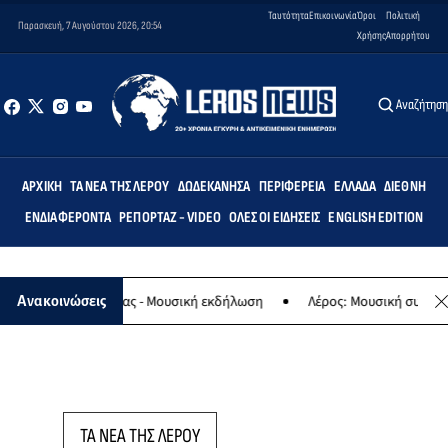
Ταυτότητα
Επικοινωνία
Όροι
Πολιτική
Παρασκευή, 7 Αυγούστου 2026, 20:54
Χρήσης
Απορρήτου
Αναζήτησ
ΑΡΧΙΚΉ
ΤΑ ΝΈΑ ΤΗΣ ΛΈΡΟΥ
ΔΩΔΕΚΆΝΗΣΑ
ΠΕΡΙΦΈΡΕΙΑ
ΕΛΛΆΔΑ
ΔΙΕΘΝΉ
ΕΝΔΙΑΦΈΡΟΝΤΑ
ΡΕΠΟΡΤΆΖ - VIDEO
ΌΛΕΣ ΟΙ ΕΙΔΉΣΕΙΣ
ENGLISH EDITION
λαφο της Παναγίας - Μουσική εκδήλωση
Λέρος: Μουσική συναυλία 
Ανακοινώσεις
ΤΑ ΝΕΑ ΤΗΣ ΛΕΡΟΥ