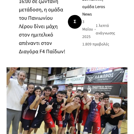
16:00 σε ζωντανή
ομάδα Leros
μετάδοση, η ομάδα
News
του Πανιωνίου
Σ
3
Λέρου δίνει μάχη
1 λεπτό
Μαΐου
•
ανάγνωσης
στον ημιτελικό
2025
απέναντι στον
1.809
προβολές
Διαγόρα F4 Παίδων!