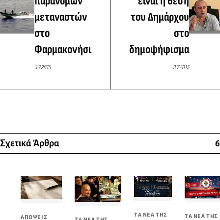
παράνομων
είναι η θέση
μεταναστών
του Δημάρχου
στο
στο
Φαρμακονήσι
δημοψήφισμα
3.7.2015
3.7.2015
Σχετικά Άρθρα
6
ΤΑ ΝΕΑ ΤΗΣ
ΤΑ ΝΕΑ ΤΗΣ
ΑΠΟΨΕΙΣ
ΤΑ ΝΕΑ ΤΗΣ