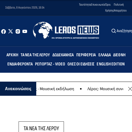
Ταυτότητα
Επικοινωνία
Όροι
Πολιτική
Σάββατο, 8 Αυγούστου 2026, 16:54
Χρήσης
Απορρήτου
Αναζήτησ
ΑΡΧΙΚΉ
ΤΑ ΝΈΑ ΤΗΣ ΛΈΡΟΥ
ΔΩΔΕΚΆΝΗΣΑ
ΠΕΡΙΦΈΡΕΙΑ
ΕΛΛΆΔΑ
ΔΙΕΘΝΉ
ΕΝΔΙΑΦΈΡΟΝΤΑ
ΡΕΠΟΡΤΆΖ - VIDEO
ΌΛΕΣ ΟΙ ΕΙΔΉΣΕΙΣ
ENGLISH EDITION
φο της Παναγίας - Μουσική εκδήλωση
Λέρος: Μουσική συναυλία τ
Ανακοινώσεις
ΤΑ ΝΕΑ ΤΗΣ ΛΕΡΟΥ