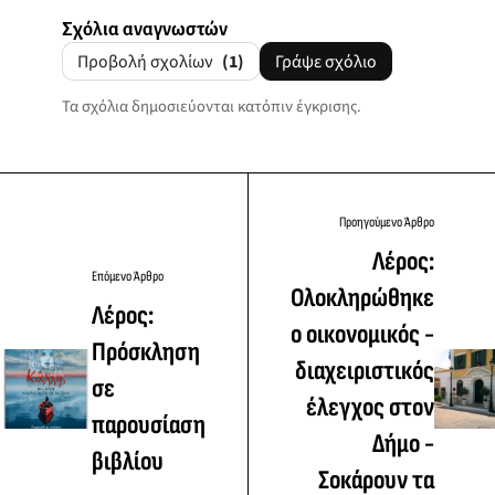
Σχόλια αναγνωστών
Προβολή σχολίων
(1)
Γράψε σχόλιο
Τα σχόλια δημοσιεύονται κατόπιν έγκρισης.
Προηγούμενο Άρθρο
Λέρος:
Επόμενο Άρθρο
Ολοκληρώθηκε
Λέρος:
ο οικονομικός -
Πρόσκληση
διαχειριστικός
σε
έλεγχος στον
παρουσίαση
Δήμο -
βιβλίου
Σοκάρουν τα