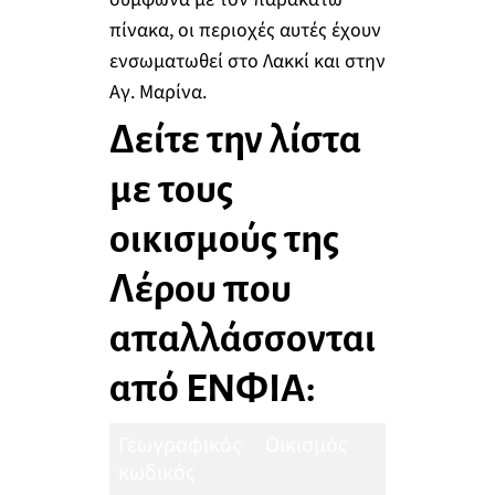
πίνακα, οι περιοχές αυτές έχουν
ενσωματωθεί στο Λακκί και στην
Αγ. Μαρίνα.
Δείτε την λίστα
με τους
οικισμούς της
Λέρου που
απαλλάσσονται
από ΕΝΦΙΑ:
Γεωγραφικός
Οικισμός
Πληθυ
κωδικός
(2021)