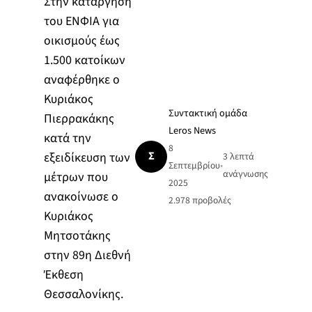
Στην κατάργηση
του ΕΝΦΙΑ για
οικισμούς έως
1.500 κατοίκων
αναφέρθηκε ο
Κυριάκος
Συντακτική ομάδα
Πιερρακάκης
Leros News
κατά την
8
Σ
εξειδίκευση των
3 λεπτά
Σεπτεμβρίου
•
ανάγνωσης
μέτρων που
2025
ανακοίνωσε ο
2.978
προβολές
Κυριάκος
Μητσοτάκης
στην 89η Διεθνή
Έκθεση
Θεσσαλονίκης.