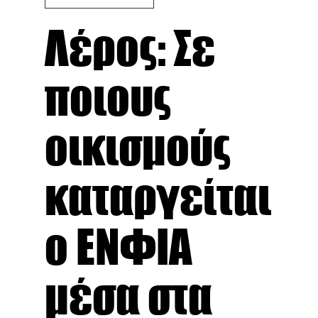
Λέρος: Σε
ποιους
οικισμούς
καταργείται
ο ΕΝΦΙΑ
μέσα στα