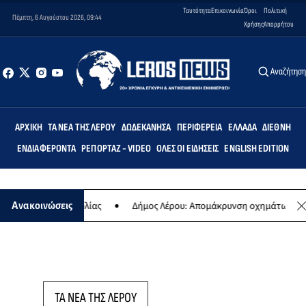
Ταυτότητα
Επικοινωνία
Όροι
Πολιτική
Πέμπτη, 6 Αυγούστου 2026, 09:44
Χρήσης
Απορρήτου
Αναζήτησ
ΑΡΧΙΚΉ
ΤΑ ΝΈΑ ΤΗΣ ΛΈΡΟΥ
ΔΩΔΕΚΆΝΗΣΑ
ΠΕΡΙΦΈΡΕΙΑ
ΕΛΛΆΔΑ
ΔΙΕΘΝΉ
ΕΝΔΙΑΦΈΡΟΝΤΑ
ΡΕΠΟΡΤΆΖ - VIDEO
ΌΛΕΣ ΟΙ ΕΙΔΉΣΕΙΣ
ENGLISH EDITION
 ετήσιας συναυλίας
Δήμος Λέρου: Απομάκρυνση οχημάτων και σκα
Ανακοινώσεις
ΤΑ ΝΕΑ ΤΗΣ ΛΕΡΟΥ