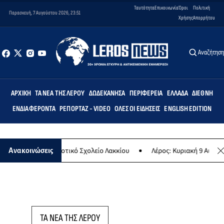
Ταυτότητα
Επικοινωνία
Όροι
Πολιτική
Παρασκευή, 7 Αυγούστου 2026, 23:51
Χρήσης
Απορρήτου
Αναζήτησ
ΑΡΧΙΚΉ
ΤΑ ΝΈΑ ΤΗΣ ΛΈΡΟΥ
ΔΩΔΕΚΆΝΗΣΑ
ΠΕΡΙΦΈΡΕΙΑ
ΕΛΛΆΔΑ
ΔΙΕΘΝΉ
ΕΝΔΙΑΦΈΡΟΝΤΑ
ΡΕΠΟΡΤΆΖ - VIDEO
ΌΛΕΣ ΟΙ ΕΙΔΉΣΕΙΣ
ENGLISH EDITION
τεμις» στο Δημοτικό Σχολείο Λακκίου
Λέρος: Κυριακή 9 Αυγούστου
Ανακοινώσεις
ΤΑ ΝΕΑ ΤΗΣ ΛΕΡΟΥ