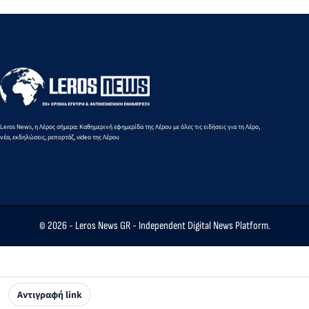
εκδήλωση
γλέντι στο
Πανιωνίου
στο
Theikon
Δημοτικό
Bistro
Σχολείο
Restaurant!
Λακκίου
Leros News, η Λέρος σήμερα: Καθημερινή εφημερίδα της Λέρου με όλες τις ειδήσεις για τη Λέρο,
νέα, εκδηλώσεις, ρεπορτάζ, video της Λέρου
© 2026 -
Leros News GR
- Independent Digital News Platform.
Αντιγραφή link