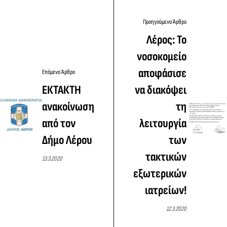
Προηγούμενο Άρθρο
Λέρος: Το
νοσοκομείο
αποφάσισε
Επόμενο Άρθρο
ΕΚΤΑΚΤΗ
να διακόψει
ανακοίνωση
τη
από τον
λειτουργία
Δήμο Λέρου
των
τακτικών
13.3.2020
εξωτερικών
ιατρείων!
12.3.2020