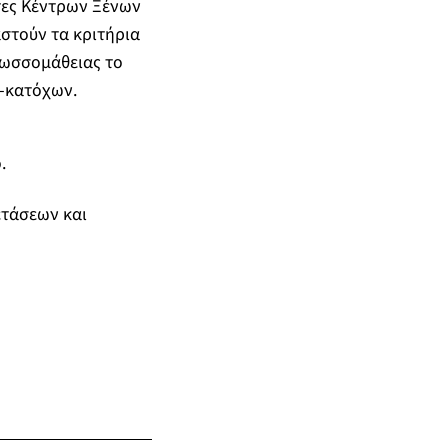
τες Κέντρων Ξένων
στούν τα κριτήρια
λωσσομάθειας το
ν-κατόχων.
.
ετάσεων και