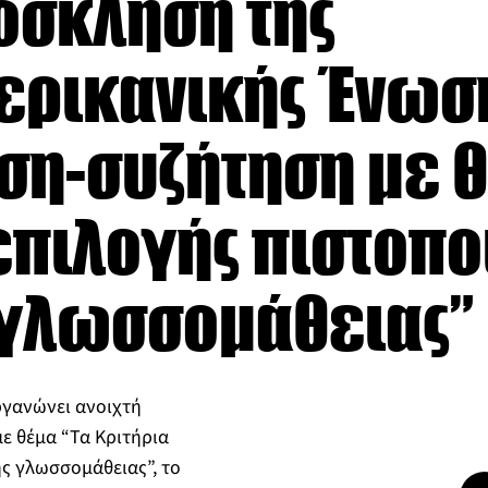
όσκληση της
ερικανικής Ένωσ
η-συζήτηση με θ
επιλογής πιστοπ
 γλωσσομάθειας”
ργανώνει ανοιχτή
ε θέμα “Τα Κριτήρια
ς γλωσσομάθειας”, το