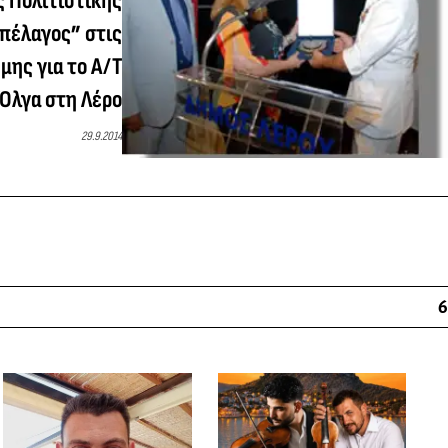
 Πολιτιστικής
πέλαγος” στις
μης για το Α/Τ
 Όλγα στη Λέρο
29.9.2014
6