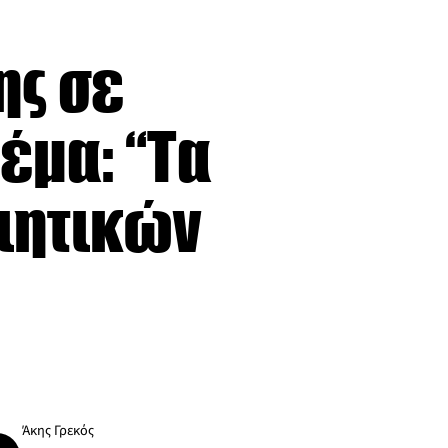
ης σε
έμα: “Τα
οιητικών
Άκης Γρεκός