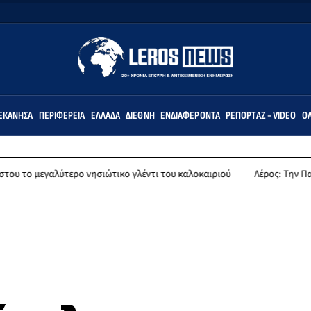
ΕΚΆΝΗΣΑ
ΠΕΡΙΦΈΡΕΙΑ
ΕΛΛΆΔΑ
ΔΙΕΘΝΉ
ΕΝΔΙΑΦΈΡΟΝΤΑ
ΡΕΠΟΡΤΆΖ - VIDEO
ΌΛ
λύτερο νησιώτικο γλέντι του καλοκαιριού
Λέρος: Την Παρασκευή 14 