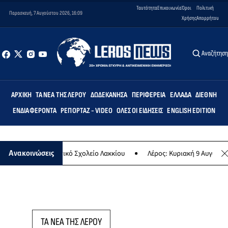
Ταυτότητα
Επικοινωνία
Όροι
Πολιτική
Παρασκευή, 7 Αυγούστου 2026, 16:09
Χρήσης
Απορρήτου
Αναζήτησ
ΑΡΧΙΚΉ
ΤΑ ΝΈΑ ΤΗΣ ΛΈΡΟΥ
ΔΩΔΕΚΆΝΗΣΑ
ΠΕΡΙΦΈΡΕΙΑ
ΕΛΛΆΔΑ
ΔΙΕΘΝΉ
ΕΝΔΙΑΦΈΡΟΝΤΑ
ΡΕΠΟΡΤΆΖ - VIDEO
ΌΛΕΣ ΟΙ ΕΙΔΉΣΕΙΣ
ENGLISH EDITION
μις» στο Δημοτικό Σχολείο Λακκίου
Λέρος: Κυριακή 9 Αυγούστου τ
Ανακοινώσεις
ΤΑ ΝΕΑ ΤΗΣ ΛΕΡΟΥ