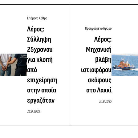
Επόμενο Άρθρο
Λέρος:
Προηγούμενο Άρθρο
Σύλληψη
Λέρος:
25χρονου
Μηχανική
για κλοπή
βλάβη
από
ιστιοφόρου
επιχείρηση
σκάφους
στην οποία
στο Λακκί
εργαζόταν
16.9.2025
16.9.2025