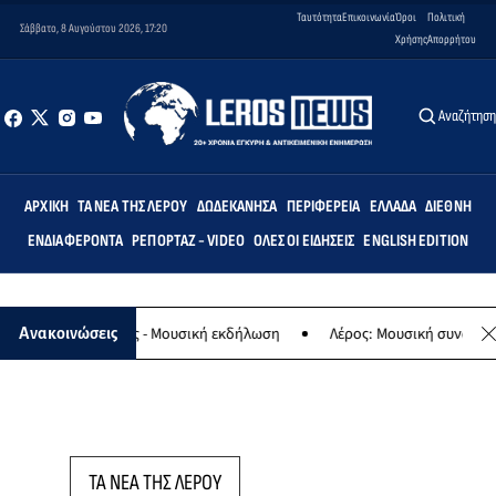
Ταυτότητα
Επικοινωνία
Όροι
Πολιτική
Σάββατο, 8 Αυγούστου 2026, 17:20
Χρήσης
Απορρήτου
Αναζήτησ
ΑΡΧΙΚΉ
ΤΑ ΝΈΑ ΤΗΣ ΛΈΡΟΥ
ΔΩΔΕΚΆΝΗΣΑ
ΠΕΡΙΦΈΡΕΙΑ
ΕΛΛΆΔΑ
ΔΙΕΘΝΉ
ΕΝΔΙΑΦΈΡΟΝΤΑ
ΡΕΠΟΡΤΆΖ - VIDEO
ΌΛΕΣ ΟΙ ΕΙΔΉΣΕΙΣ
ENGLISH EDITION
ο της Παναγίας - Μουσική εκδήλωση
Λέρος: Μουσική συναυλία των
Ανακοινώσεις
ΤΑ ΝΕΑ ΤΗΣ ΛΕΡΟΥ