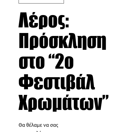
Λέρος:
Πρόσκληση
στο “2ο
Φεστιβάλ
Χρωμάτων”
Θα θέλαμε να σας