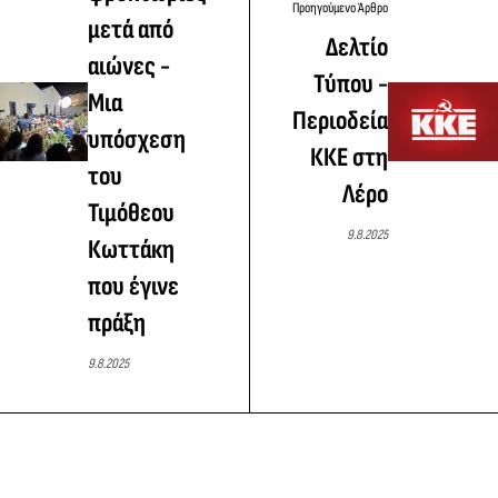
Προηγούμενο Άρθρο
μετά από
Δελτίο
αιώνες -
Τύπου -
Μια
Περιοδεία
υπόσχεση
ΚΚΕ στη
του
Λέρο
Τιμόθεου
9.8.2025
Κωττάκη
που έγινε
πράξη
9.8.2025