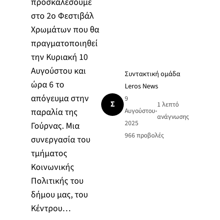
προσκαλέσουμε
στο 2ο Φεστιβάλ
Χρωμάτων που θα
πραγματοποιηθεί
την Κυριακή 10
Αυγούστου και
Συντακτική ομάδα
ώρα 6 το
Leros News
απόγευμα στην
9
Σ
1 λεπτό
παραλία της
Αυγούστου
•
ανάγνωσης
2025
Γούρνας. Μια
966
προβολές
συνεργασία του
τμήματος
Κοινωνικής
Πολιτικής του
δήμου μας, του
Κέντρου…