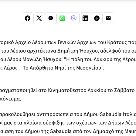
τορικό Αρχείο Λέρου των Γενικών Αρχείων του Κράτους πα
 του Λέριου αρχιτέκτονα Δημήτρη Ήσυχου, αδελφού του α
ίου Λέρου Μανώλη Ήσυχου: “Η πόλη του Λακκιού της Λέρου –
ς Λέρος – Το Απόρθητο Νησί της Μεσογείου”.
ραγματοποιηθεί στο Κινηματοθέατρο Λακκίου το Σάββατο
απόγευμα.
αρακολουθήσει αντιπροσωπεία του Δήμου Sabaudia Ιταλία
σί μας στα πλαίσια σύσφιξης των σχέσεων των Δήμων Λέρο
ίαση του Δήμου της Sabaudia από τον Δήμαρχό της Mauriz