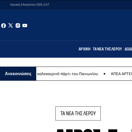
Κυριακή, 9 Αυγούστου 2026, 11:47
ΑΡΧΙΚΉ
ΤΑ ΝΈΑ ΤΗΣ ΛΈΡΟΥ
ΔΩΔ
υ το καλοκαιρινό πάρτι του Πανιωνίου
ΚΠΕΑ ΑΡΤΕΜΙΣ: Το χταποδο
Ανακοινώσεις
ΤΑ ΝΕΑ ΤΗΣ ΛΕΡΟΥ