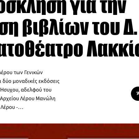
όσκληση για την
η βιβλίων του Δ
ματοθέατρο Λακκί
Λέρου των Γενικών
 δύο μοναδικές εκδόσεις
 Ήσυχου, αδελφού του
ύ Αρχείου Λέρου Μανώλη
 Λέρου -…