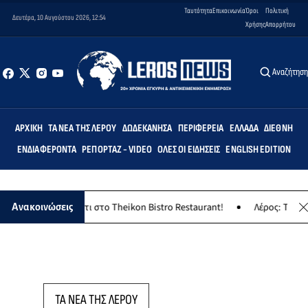
Ταυτότητα
Επικοινωνία
Όροι
Πολιτική
Δευτέρα, 10 Αυγούστου 2026, 12:54
Χρήσης
Απορρήτου
Αναζήτησ
ΑΡΧΙΚΉ
ΤΑ ΝΈΑ ΤΗΣ ΛΈΡΟΥ
ΔΩΔΕΚΆΝΗΣΑ
ΠΕΡΙΦΈΡΕΙΑ
ΕΛΛΆΔΑ
ΔΙΕΘΝΉ
ΕΝΔΙΑΦΈΡΟΝΤΑ
ΡΕΠΟΡΤΆΖ - VIDEO
ΌΛΕΣ ΟΙ ΕΙΔΉΣΕΙΣ
ENGLISH EDITION
νησιώτικο γλέντι στο Theikon Bistro Restaurant!
Λέρος: Το Σάββα
Ανακοινώσεις
ΤΑ ΝΕΑ ΤΗΣ ΛΕΡΟΥ