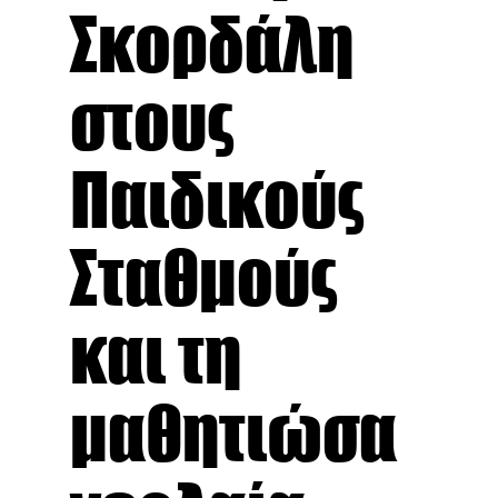
Σκορδάλη
στους
Παιδικούς
Σταθμούς
και τη
μαθητιώσα