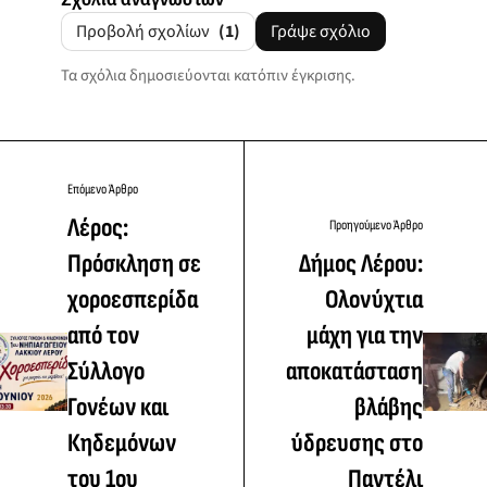
Προβολή σχολίων
(1)
Γράψε σχόλιο
Τα σχόλια δημοσιεύονται κατόπιν έγκρισης.
Επόμενο Άρθρο
Λέρος:
Προηγούμενο Άρθρο
Πρόσκληση σε
Δήμος Λέρου:
χοροεσπερίδα
Ολονύχτια
από τον
μάχη για την
Σύλλογο
αποκατάσταση
Γονέων και
βλάβης
Κηδεμόνων
ύδρευσης στο
του 1ου
Παντέλι