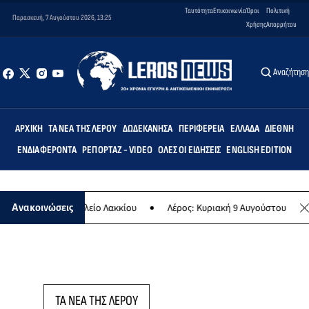
Ταυτότητα
Επικοινωνία
Όροι
Πολιτική
Παρασκευή, 7 Αυγούστου 2026, 13:25
Χρήσης
Απορρήτου
Αναζήτησ
ΑΡΧΙΚΉ
ΤΑ ΝΈΑ ΤΗΣ ΛΈΡΟΥ
ΔΩΔΕΚΆΝΗΣΑ
ΠΕΡΙΦΈΡΕΙΑ
ΕΛΛΆΔΑ
ΔΙΕΘΝΉ
ΕΝΔΙΑΦΈΡΟΝΤΑ
ΡΕΠΟΡΤΆΖ - VIDEO
ΌΛΕΣ ΟΙ ΕΙΔΉΣΕΙΣ
ENGLISH EDITION
μοτικό Σχολείο Λακκίου
Λέρος: Κυριακή 9 Αυγούστου το μεγαλύτερ
Ανακοινώσεις
ΤΑ ΝΕΑ ΤΗΣ ΛΕΡΟΥ