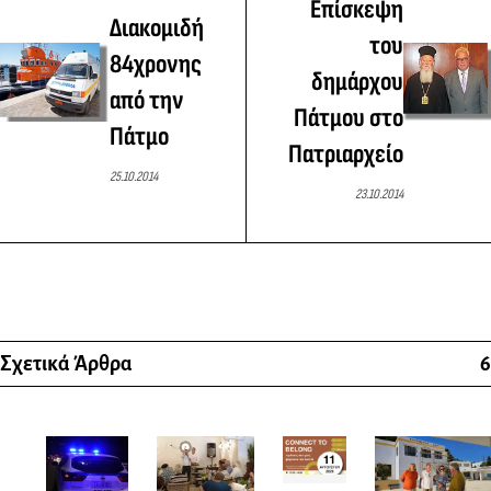
Επίσκεψη
Διακομιδή
του
84χρονης
δημάρχου
από την
Πάτμου στο
Πάτμο
Πατριαρχείο
25.10.2014
23.10.2014
Σχετικά Άρθρα
6