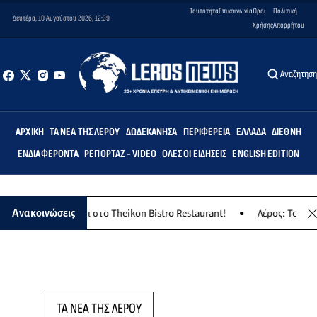
Ταυτότητα
Επικοινωνία
Όροι
Πολιτική
Δευτέρα, 10 Αυγούστου 2026, 12:39
Χρήσης
Απορρήτου
Αναζήτησ
ΑΡΧΙΚΉ
ΤΑ ΝΈΑ ΤΗΣ ΛΈΡΟΥ
ΔΩΔΕΚΆΝΗΣΑ
ΠΕΡΙΦΈΡΕΙΑ
ΕΛΛΆΔΑ
ΔΙΕΘΝΉ
ΕΝΔΙΑΦΈΡΟΝΤΑ
ΡΕΠΟΡΤΆΖ - VIDEO
ΌΛΕΣ ΟΙ ΕΙΔΉΣΕΙΣ
ENGLISH EDITION
ησιώτικο γλέντι στο Theikon Bistro Restaurant!
Λέρος: Το Σάββατ
Ανακοινώσεις
ΤΑ ΝΕΑ ΤΗΣ ΛΕΡΟΥ