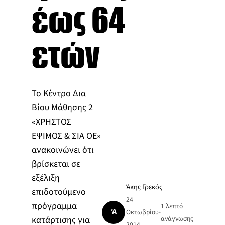
έως 64
ετών
Το Κέντρο Δια
Βίου Μάθησης 2
«ΧΡΗΣΤΟΣ
ΕΨΙΜΟΣ & ΣΙΑ ΟΕ»
ανακοινώνει ότι
βρίσκεται σε
εξέλιξη
Άκης Γρεκός
επιδοτούμενο
24
πρόγραμμα
1 λεπτό
Ά
Οκτωβρίου
•
κατάρτισης για
ανάγνωσης
2014