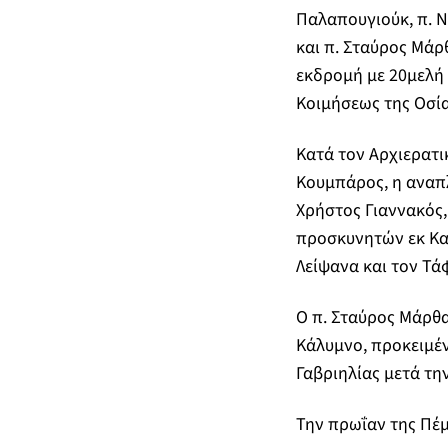
Παλαπουγιούκ, π. Ν
και π. Σταύρος Μάρ
εκδρομή με 20μελή
Κοιμήσεως της Οσία
Κατά τον Αρχιερατι
Κουμπάρος, η αναπ
Χρήστος Γιαννακός
προσκυνητών εκ Καλ
Λείψανα και τον Τά
Ο π. Σταύρος Μάρθ
Κάλυμνο, προκειμέ
Γαβριηλίας μετά τη
Την πρωΐαν της Πέμ