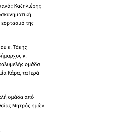
τιανός Καζηλιέρης
ροσκυνηματική
 εορτασμό της
ου κ. Τάκης
δήμαρχος κ.
 πολυμελής ομάδα
ία Κάρα, τα Ιερά
ελή ομάδα από
Οσίας Μητρός ημών
.