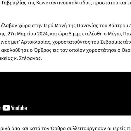
 Γαβριηλίας της Κωνσταντινουπολίτιδος, προστάτου και 
ς έλαβαν χώρα στην Ιερά Μονή της Παναγίας του Κάστρου 
ης, 27η Μαρτίου 2024, και ώρα 5 μ.μ. ετελέσθη ο Μέγας Π
ρινός μετ’ Αρτοκλασίας, χοροστατούντος του Σεβασμιωτά
ι ακολούθησε ο Όρθρος εις τον οποίον χοροστάτησε ο Θε
κείας κ. Στέφανος.
ρινό όσο και κατά τον Όρθρο συλλειτούργησαν οι ιερείς 