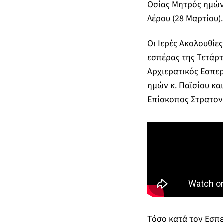
Οσίας Μητρός ημών
Λέρου (28 Μαρτίου).
Οι Ιερές Ακολουθίε
εσπέρας της Τετάρτ
Αρχιερατικός Εσπε
ημών κ. Παϊσίου κα
Επίσκοπος Στρατονι
Τόσο κατά τον Εσπε