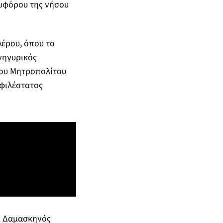
ευφόρου της νήσου
Λέρου, όπου το
ανηγυρικός
του Μητροπολίτου
οφιλέστατος
π. Δαμασκηνός