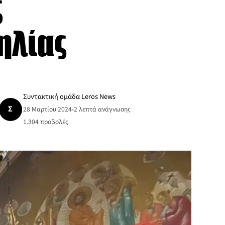
ς
ηλίας
Συντακτική ομάδα Leros News
Σ
28 Μαρτίου 2024
•
2 λεπτά ανάγνωσης
1.304
προβολές