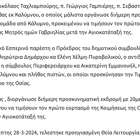
ικόλαος Ταχλιαμπούρης, π. Γεώργιος Γαμπιέρης, π. Σεβασ
θας εκ Καλύμνου, ο οποίος μάλιστα οργάνωσε διήμερη π
 ομάδα από Κάλυμνο, προκειμένου να τιμήσουν τον πρώτο
ς Μητρός ημών Γαβριηλίας μετά την Αγιοκατάταξή της.
κό Εσπερινό παρέστη ο Πρόεδρος του δημοτικού συμβουλί
ληρώτρια Δημάρχου κα Ελένη Χέλμη-Πυροβολικού, ο αντι
, η σύμβουλος Περιφερειάρχου κα Αικατερίνη Εμμανουήλ,
ύμνου και πλήθος πιστών, οι οποίοι προσκύνησαν την Τιμ
φο της Οσίας.
ας , διοργάνωσε διήμερη προσκυνηματική εκδρομή με 20μ
νου να τιμήσουν τον πρώτο εορτασμό της Κοιμήσεως της 
ν Αγιοκατάταξή της.
πτης 28-3-2024, τελεστηκε προηγιασμένη Θεία Λειτουργία