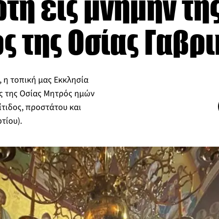
ρτή εις μνήμην τη
 της Οσίας Γαβρι
 η τοπική μας Εκκλησία
ς της Οσίας Μητρός ημών
τιδος, προστάτου και
τίου).