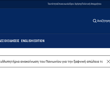
Ταυτότητα
Επικοινωνία
Όροι Χρήσης
Πολιτική Απορρήτου
Αναζήτηση
ΕΣ ΟΙ ΕΙΔΉΣΕΙΣ
ENGLISH EDITION
κοίνωση του Πανιωνίου για την ξαφνική απώλεια του Δημήτρη Καρατσώρ