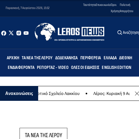
Ταυτότητα
Επικοινωνία
Όροι
Πολιτική
Παρασκευή, 7 Αυγούστου 2026, 15:52
Χρήσης
Απορρήτου
Αναζήτησ
ΑΡΧΙΚΉ
ΤΑ ΝΈΑ ΤΗΣ ΛΈΡΟΥ
ΔΩΔΕΚΆΝΗΣΑ
ΠΕΡΙΦΈΡΕΙΑ
ΕΛΛΆΔΑ
ΔΙΕΘΝΉ
ΕΝΔΙΑΦΈΡΟΝΤΑ
ΡΕΠΟΡΤΆΖ - VIDEO
ΌΛΕΣ ΟΙ ΕΙΔΉΣΕΙΣ
ENGLISH EDITION
ρτεμις» στο Δημοτικό Σχολείο Λακκίου
Λέρος: Κυριακή 9 Αυγούστου
Ανακοινώσεις
ΤΑ ΝΕΑ ΤΗΣ ΛΕΡΟΥ