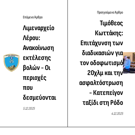
Προηγούμενο Άρθρο
Επόμενο Άρθρο
Τιμόθεος
Λιμεναρχείο
Κωττάκης:
Λέρου:
Επιτάχυνση των
Ανακοίνωση
διαδικασιών για
εκτέλεσης
τον οδοφωτισμό
βολών - Οι
20χλμ και την
περιοχές
ασφαλτόστρωση
που
- Κατεπείγον
δεσμεύονται
ταξίδι στη Ρόδο
5.12.2025
4.12.2025