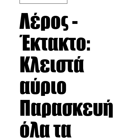
Λέρος -
Έκτακτο:
Κλειστά
αύριο
Παρασκευή
όλα τα