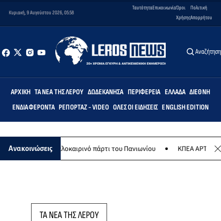
Ταυτότητα
Επικοινωνία
Όροι
Πολιτική
Κυριακή, 9 Αυγούστου 2026, 05:58
Χρήσης
Απορρήτου
Αναζήτησ
ΑΡΧΙΚΉ
ΤΑ ΝΈΑ ΤΗΣ ΛΈΡΟΥ
ΔΩΔΕΚΆΝΗΣΑ
ΠΕΡΙΦΈΡΕΙΑ
ΕΛΛΆΔΑ
ΔΙΕΘΝΉ
ΕΝΔΙΑΦΈΡΟΝΤΑ
ΡΕΠΟΡΤΆΖ - VIDEO
ΌΛΕΣ ΟΙ ΕΙΔΉΣΕΙΣ
ENGLISH EDITION
υγούστου το καλοκαιρινό πάρτι του Πανιωνίου
ΚΠΕΑ ΑΡΤΕΜΙΣ: Το 
Ανακοινώσεις
ΤΑ ΝΕΑ ΤΗΣ ΛΕΡΟΥ