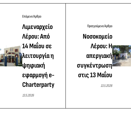
Επόμενο Άρθρο
Λιμεναρχείο
Προηγούμενο Άρθρο
Λέρου: Από
Νοσοκομείο
14 Μαΐου σε
Λέρου: H
λειτουργία η
απεργιακή
ψηφιακή
συγκέντρωση
εφαρμογή e-
στις 13 Μαΐου
Charterparty
13.5.2026
13.5.2026