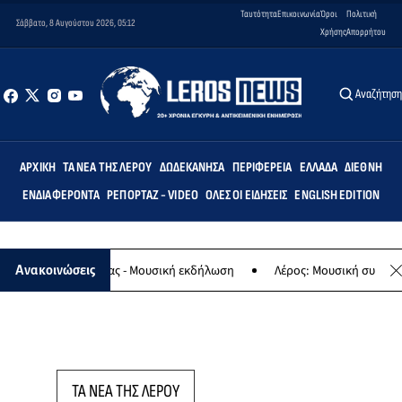
Ταυτότητα
Επικοινωνία
Όροι
Πολιτική
Σάββατο, 8 Αυγούστου 2026, 05:12
Χρήσης
Απορρήτου
Αναζήτησ
ΑΡΧΙΚΉ
ΤΑ ΝΈΑ ΤΗΣ ΛΈΡΟΥ
ΔΩΔΕΚΆΝΗΣΑ
ΠΕΡΙΦΈΡΕΙΑ
ΕΛΛΆΔΑ
ΔΙΕΘΝΉ
ΕΝΔΙΑΦΈΡΟΝΤΑ
ΡΕΠΟΡΤΆΖ - VIDEO
ΌΛΕΣ ΟΙ ΕΙΔΉΣΕΙΣ
ENGLISH EDITION
αφο της Παναγίας - Μουσική εκδήλωση
Λέρος: Μουσική συναυλία τ
Ανακοινώσεις
ΤΑ ΝΕΑ ΤΗΣ ΛΕΡΟΥ