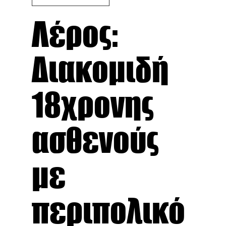
Λέρος:
Διακομιδή
18χρονης
ασθενούς
με
περιπολικό