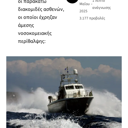
οι παρακάτω
1 λεπτό
Μαΐου
•
ανάγνωσης
διακομιδές ασθενών,
2025
οι οποίοι έχρηζαν
3.177
προβολές
άμεσης
νοσοκομειακής
περίθαλψης: