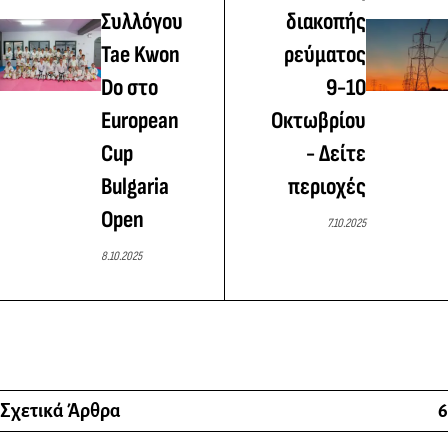
Συλλόγου
διακοπής
Tae Kwon
ρεύματος
Do στο
9-10
European
Οκτωβρίου
Cup
- Δείτε
Bulgaria
περιοχές
Open
7.10.2025
8.10.2025
Σχετικά Άρθρα
6