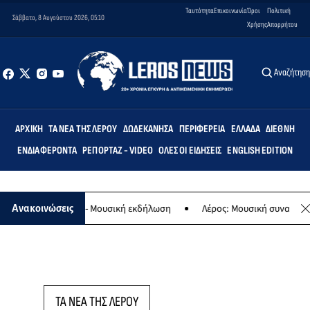
Ταυτότητα
Επικοινωνία
Όροι
Πολιτική
Σάββατο, 8 Αυγούστου 2026, 05:10
Χρήσης
Απορρήτου
Αναζήτησ
ΑΡΧΙΚΉ
ΤΑ ΝΈΑ ΤΗΣ ΛΈΡΟΥ
ΔΩΔΕΚΆΝΗΣΑ
ΠΕΡΙΦΈΡΕΙΑ
ΕΛΛΆΔΑ
ΔΙΕΘΝΉ
ΕΝΔΙΑΦΈΡΟΝΤΑ
ΡΕΠΟΡΤΆΖ - VIDEO
ΌΛΕΣ ΟΙ ΕΙΔΉΣΕΙΣ
ENGLISH EDITION
 της Παναγίας - Μουσική εκδήλωση
Λέρος: Μουσική συναυλία των
Ανακοινώσεις
ΤΑ ΝΕΑ ΤΗΣ ΛΕΡΟΥ