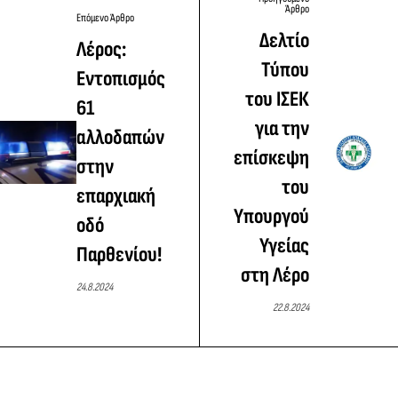
Άρθρο
Επόμενο Άρθρο
Δελτίο
Λέρος:
Τύπου
Εντοπισμός
του ΙΣΕΚ
61
για την
αλλοδαπών
επίσκεψη
στην
του
επαρχιακή
Υπουργού
οδό
Υγείας
Παρθενίου!
στη Λέρο
24.8.2024
22.8.2024