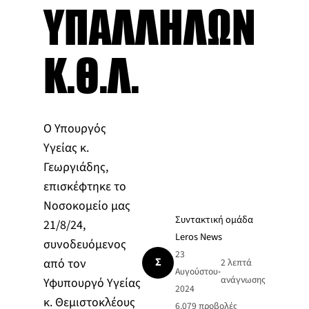
ΥΠΑΛΛΗΛΩΝ
Κ.Θ.Λ.
Ο Υπουργός
Υγείας κ.
Γεωργιάδης,
επισκέφτηκε το
Νοσοκομείο μας
Συντακτική ομάδα
21/8/24,
Leros News
συνοδευόμενος
23
Σ
από τον
2 λεπτά
Αυγούστου
•
ανάγνωσης
Υφυπουργό Υγείας
2024
κ. Θεμιστοκλέους
6.079
προβολές