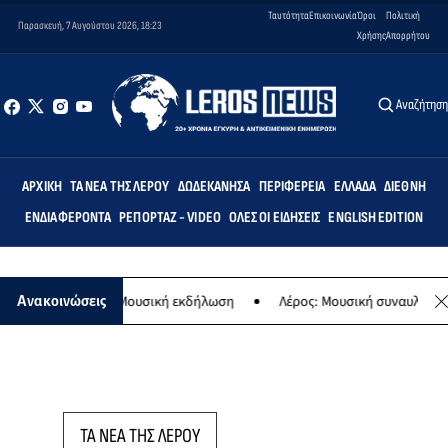
Ταυτότητα
Επικοινωνία
Όροι
Πολιτική
Παρασκευή, 7 Αυγούστου 2026, 18:23
Χρήσης
Απορρήτου
Αναζήτησ
ΑΡΧΙΚΉ
ΤΑ ΝΈΑ ΤΗΣ ΛΈΡΟΥ
ΔΩΔΕΚΆΝΗΣΑ
ΠΕΡΙΦΈΡΕΙΑ
ΕΛΛΆΔΑ
ΔΙΕΘΝΉ
ΕΝΔΙΑΦΈΡΟΝΤΑ
ΡΕΠΟΡΤΆΖ - VIDEO
ΌΛΕΣ ΟΙ ΕΙΔΉΣΕΙΣ
ENGLISH EDITION
ης Παναγίας - Μουσική εκδήλωση
Λέρος: Μουσική συναυλία των Ερ
Ανακοινώσεις
ΤΑ ΝΕΑ ΤΗΣ ΛΕΡΟΥ