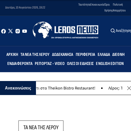
Ταυτότητα
Επικοινωνία
Όροι
Πολιτική
Δευτέρα, 10 Αυγούστου 2026, 19:22
Χρήσης
Απορρήτου
Αναζήτησ
ΑΡΧΙΚΉ
ΤΑ ΝΈΑ ΤΗΣ ΛΈΡΟΥ
ΔΩΔΕΚΆΝΗΣΑ
ΠΕΡΙΦΈΡΕΙΑ
ΕΛΛΆΔΑ
ΔΙΕΘΝΉ
ΕΝΔΙΑΦΈΡΟΝΤΑ
ΡΕΠΟΡΤΆΖ - VIDEO
ΌΛΕΣ ΟΙ ΕΙΔΉΣΕΙΣ
ENGLISH EDITION
 νησιώτικο γλέντι στο Theikon Bistro Restaurant!
Λέρος: Το Σάββα
Ανακοινώσεις
ΤΑ ΝΕΑ ΤΗΣ ΛΕΡΟΥ