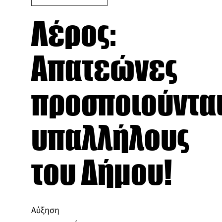
Λέρος:
Απατεώνες
προσποιούντα
υπαλλήλους
του Δήμου!
Αύξηση