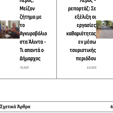
Λέρος:
Λέρος -
Μείζον
ρεπορτάζ: Σε
ζήτημα με
εξέλιξη οι
το
εργασίες
Αγκυροβόλιο
καθαριότητας
στα Άλιντα -
εν μέσω
Τι απαντά ο
τουριστικής
Δήμαρχος
περιόδου
7.8.2025
6.8.2025
Σχετικά Άρθρα
6