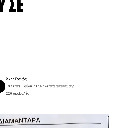
 ΣΕ
Ο
Άκης Γρεκός
Ά
19 Σεπτεμβρίου 2023
•
2 λεπτά ανάγνωσης
226
προβολές