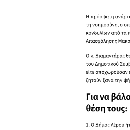
Η πρόσφατη ανάρτη
τη νοημοσύνη, ο οπο
κονδυλίων από τα 
Απασχόλησης Μακρο
Ο κ. Διαμαντάρας θ
του Δημοτικού Συμβ
είτε αποχωρούσαν ε
ζητούν ξανά την ψή
Για να βάλ
θέση τους:
1. Ο Δήμος Λέρου ή