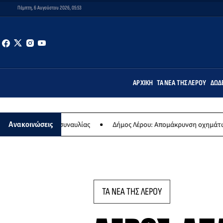
Πέμπτη, 6 Αυγούστου 2026, 05:53
ΑΡΧΙΚΉ
ΤΑ ΝΈΑ ΤΗΣ ΛΈΡΟΥ
ΔΩΔ
τήσιας συναυλίας
Δήμος Λέρου: Απομάκρυνση οχημάτων και σκαφώ
Ανακοινώσεις
ΤΑ ΝΕΑ ΤΗΣ ΛΕΡΟΥ