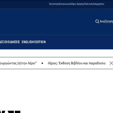
Ταυτότητα
Επικοινωνία
Όροι Χρήσης
Πολιτική Απορρήτου
Αναζήτηση
ΕΣ ΟΙ ΕΙΔΉΣΕΙΣ
ENGLISH EDITION
)την Λέρο”
Λέρος: Έκθεση Βιβλίου και παραδοσιακών γλυκών για 