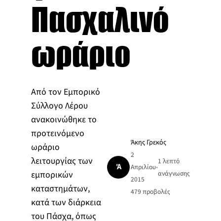
Πασχαλινό
ωράριο
Από τον Εμπορικό
Σύλλογο Λέρου
ανακοινώθηκε το
προτεινόμενο
Άκης Γρεκός
ωράριο
2
λειτουργίας των
1 λεπτό
Ά
Απριλίου
•
εμπορικών
ανάγνωσης
2015
καταστημάτων,
479
προβολές
κατά των διάρκεια
του Πάσχα, όπως