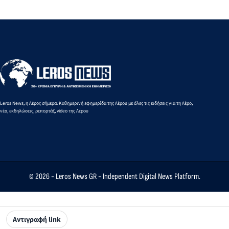
νησιώτικο
πάρτι του
«Άρτεμις
εκδήλωση
γλέντι στο
Πανιωνίου
στο
Theikon
Δημοτικό
Bistro
Σχολείο
Restaurant!
Λακκίου
Leros News, η Λέρος σήμερα: Καθημερινή εφημερίδα της Λέρου με όλες τις ειδήσεις για τη Λέρο,
νέα, εκδηλώσεις, ρεπορτάζ, video της Λέρου
© 2026 -
Leros News GR
- Independent Digital News Platform.
Αντιγραφή link