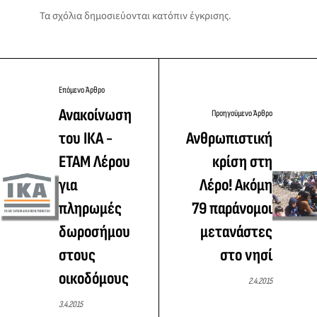
Τα σχόλια δημοσιεύονται κατόπιν έγκρισης.
Επόμενο Άρθρο
Ανακοίνωση
Προηγούμενο Άρθρο
του ΙΚΑ -
Ανθρωπιστική
ΕΤΑΜ Λέρου
κρίση στη
για
Λέρο! Ακόμη
πληρωμές
79 παράνομοι
δωροσήμου
μετανάστες
στους
στο νησί
οικοδόμους
2.4.2015
3.4.2015