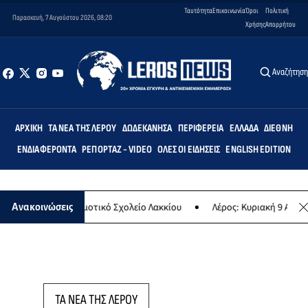
Ταυτότητα
Επικοινωνία
Όροι
Πολιτική
Παρασκευή, 7 Αυγούστου 2026, 08:20
Χρήσης
Απορρήτου
Αναζήτησ
ΑΡΧΙΚΉ
ΤΑ ΝΈΑ ΤΗΣ ΛΈΡΟΥ
ΔΩΔΕΚΆΝΗΣΑ
ΠΕΡΙΦΈΡΕΙΑ
ΕΛΛΆΔΑ
ΔΙΕΘΝΉ
ΕΝΔΙΑΦΈΡΟΝΤΑ
ΡΕΠΟΡΤΆΖ - VIDEO
ΌΛΕΣ ΟΙ ΕΙΔΉΣΕΙΣ
ENGLISH EDITION
Άρτεμις» στο Δημοτικό Σχολείο Λακκίου
Λέρος: Κυριακή 9 Αυγούστ
Ανακοινώσεις
ΤΑ ΝΕΑ ΤΗΣ ΛΕΡΟΥ