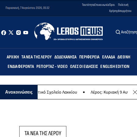
Ταυτότητα
Επικοινωνία
Όροι
Πολιτική
Παρασκευή, 7 Αυγούστου 2026, 05:32
Χρήσης
Απορρήτου
Αναζήτησ
ΑΡΧΙΚΉ
ΤΑ ΝΈΑ ΤΗΣ ΛΈΡΟΥ
ΔΩΔΕΚΆΝΗΣΑ
ΠΕΡΙΦΈΡΕΙΑ
ΕΛΛΆΔΑ
ΔΙΕΘΝΉ
ΕΝΔΙΑΦΈΡΟΝΤΑ
ΡΕΠΟΡΤΆΖ - VIDEO
ΌΛΕΣ ΟΙ ΕΙΔΉΣΕΙΣ
ENGLISH EDITION
τεμις» στο Δημοτικό Σχολείο Λακκίου
Λέρος: Κυριακή 9 Αυγούστου
Ανακοινώσεις
ΤΑ ΝΕΑ ΤΗΣ ΛΕΡΟΥ