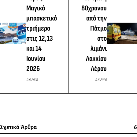
Μαγικό
80χρονου
μπασκετικό
από την
τριήμερο
Πάτμο
στις 12,13
στο
και 14
λιμάνι
Ιουνίου
Λακκίου
2026
Λέρου
9.6.2026
9.6.2026
Σχετικά Άρθρα
6