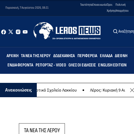
Ταυτότητα
Επικοινωνία
Όροι
Πολιτική
Παρασκευή, 7 Αυγούστου 2026, 08:21
Χρήσης
Απορρήτου
Αναζήτησ
ΑΡΧΙΚΉ
ΤΑ ΝΈΑ ΤΗΣ ΛΈΡΟΥ
ΔΩΔΕΚΆΝΗΣΑ
ΠΕΡΙΦΈΡΕΙΑ
ΕΛΛΆΔΑ
ΔΙΕΘΝΉ
ΕΝΔΙΑΦΈΡΟΝΤΑ
ΡΕΠΟΡΤΆΖ - VIDEO
ΌΛΕΣ ΟΙ ΕΙΔΉΣΕΙΣ
ENGLISH EDITION
τεμις» στο Δημοτικό Σχολείο Λακκίου
Λέρος: Κυριακή 9 Αυγούστου
Ανακοινώσεις
ΤΑ ΝΕΑ ΤΗΣ ΛΕΡΟΥ