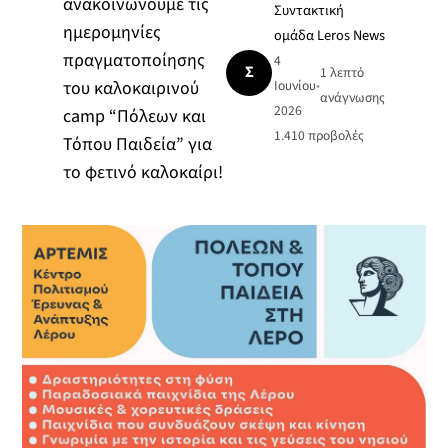
ανακοινώνουμε τις
Συντακτική
ημερομηνίες
ομάδα Leros News
πραγματοποίησης
4
Σ
1 λεπτό
του καλοκαιρινού
Ιουνίου
•
ανάγνωσης
2026
camp “Πόλεων και
1.410
προβολές
Τόπου Παιδεία” για
το φετινό καλοκαίρι!