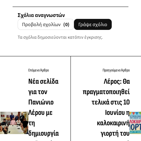
Σχόλια αναγνωστών
Προβολή σχολίων
(0)
Γράψε σχόλιο
Τα σχόλια δημοσιεύονται κατόπιν έγκρισης.
Επόμενο Άρθρο
Προηγούμενο Άρθρο
Νέα σελίδα
Λέρος: Θα
για τον
πραγματοποιηθεί
Πανιώνιο
τελικά στις 10
Λέρου με
Ιουνίου η
τη
καλοκαιρινή
δημιουργία
γιορτή του