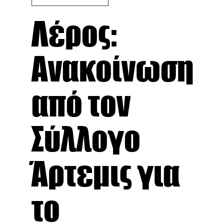
Λέρος:
Ανακοίνωση
από τον
Σύλλογο
Άρτεμις για
το