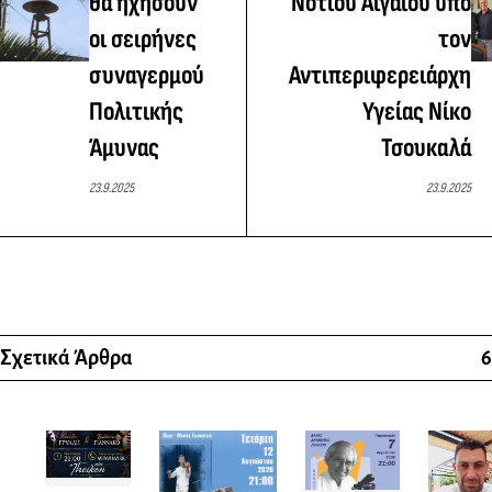
θα ηχήσουν
Νοτίου Αιγαίου υπό
οι σειρήνες
τον
συναγερμού
Αντιπεριφερειάρχη
Πολιτικής
Υγείας Νίκο
Άμυνας
Τσουκαλά
23.9.2025
23.9.2025
Σχετικά Άρθρα
6