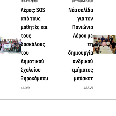
Επόμενο Άρθρο
Προηγούμενο Άρθρο
Λέρος: SOS
Νέα σελίδα
από τους
για τον
μαθητές και
Πανιώνιο
τους
Λέρου με
δασκάλους
τη
του
δημιουργία
Δημοτικού
ανδρικού
Σχολείου
τμήματος
Ξηροκάμπου
μπάσκετ
4.6.2026
4.6.2026