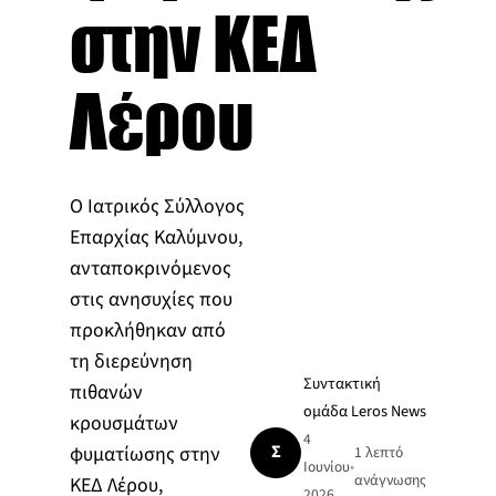
στην ΚΕΔ
Λέρου
Ο Ιατρικός Σύλλογος
Επαρχίας Καλύμνου,
ανταποκρινόμενος
στις ανησυχίες που
προκλήθηκαν από
τη διερεύνηση
Συντακτική
πιθανών
ομάδα Leros News
κρουσμάτων
4
Σ
φυματίωσης στην
1 λεπτό
Ιουνίου
•
ανάγνωσης
ΚΕΔ Λέρου,
2026