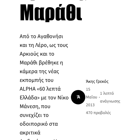
Μαράθι
Από το Αγαθονήσι
και τη Λέρο, ως τους
Αρκιούς και το
Μαράθι βρέθηκε η
κάμερα της νέας
εκπομπής του
Άκης Γρεκός
ALPHA «60 λεπτά
15
1 λεπτό
Ά
Ελλάδα» με τον Νίκο
Μαΐου
•
ανάγνωσης
2013
Μάνεση, που
470
προβολές
συνεχίζει το
οδοιπορικό στα
ακριτικά