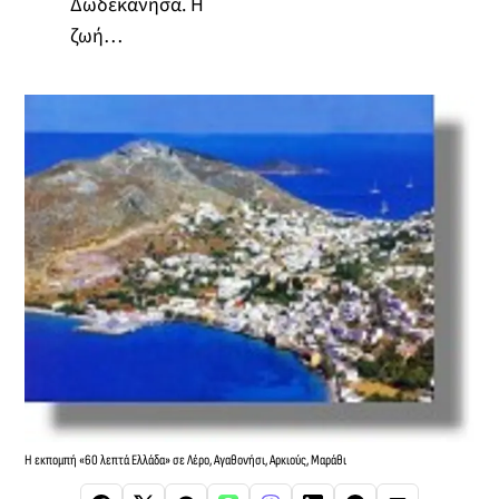
Δωδεκάνησα. Η
ζωή…
Η εκπομπή «60 λεπτά Ελλάδα» σε Λέρο, Αγαθονήσι, Αρκιούς, Μαράθι