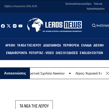
Ταυτότητα
Επικοινωνία
Όροι
Πολιτική
Σάββατο, 8 Αυγούστου 2026, 05:39
Χρήσης
Απορρήτου
Αναζήτησ
ΑΡΧΙΚΉ
ΤΑ ΝΈΑ ΤΗΣ ΛΈΡΟΥ
ΔΩΔΕΚΆΝΗΣΑ
ΠΕΡΙΦΈΡΕΙΑ
ΕΛΛΆΔΑ
ΔΙΕΘΝΉ
ΕΝΔΙΑΦΈΡΟΝΤΑ
ΡΕΠΟΡΤΆΖ - VIDEO
ΌΛΕΣ ΟΙ ΕΙΔΉΣΕΙΣ
ENGLISH EDITION
Άρτεμις» στο Δημοτικό Σχολείο Λακκίου
Λέρος: Κυριακή 9 Αυγούστο
Ανακοινώσεις
ΤΑ ΝΕΑ ΤΗΣ ΛΕΡΟΥ