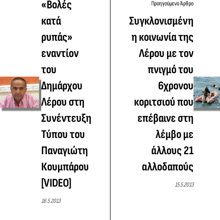
«Βολές
Προηγούμενο Άρθρο
κατά
Συγκλονισμένη
ρυπάς»
η κοινωνία της
εναντίον
Λέρου με τον
του
πνιγμό του
Δημάρχου
6χρονου
Λέρου στη
κοριτσιού που
Συνέντευξη
επέβαινε στη
Τύπου του
λέμβο με
Παναγιώτη
άλλους 21
Κουμπάρου
αλλοδαπούς
[VIDEO]
15.5.2013
16.5.2013