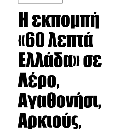
Η εκπομπή
«60 λεπτά
Ελλάδα» σε
Λέρο,
Αγαθονήσι,
Αρκιούς,