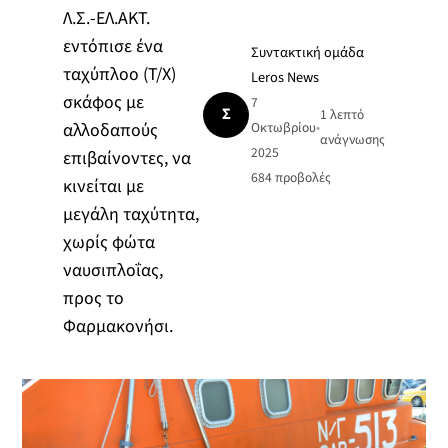
Λ.Σ.-ΕΛ.ΑΚΤ.
εντόπισε ένα
Συντακτική ομάδα
ταχύπλοο (Τ/Χ)
Leros News
σκάφος με
7
Σ
1 λεπτό
αλλοδαπούς
Οκτωβρίου
•
ανάγνωσης
2025
επιβαίνοντες, να
684
προβολές
κινείται με
μεγάλη ταχύτητα,
χωρίς φώτα
ναυσιπλοΐας,
προς το
Φαρμακονήσι.