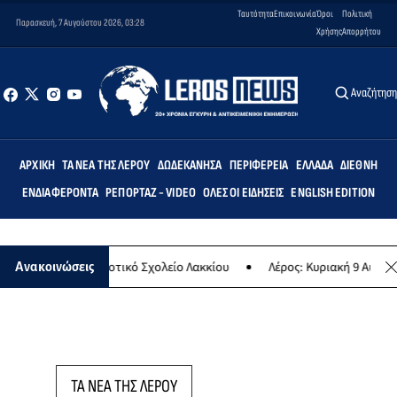
Ταυτότητα
Επικοινωνία
Όροι
Πολιτική
Παρασκευή, 7 Αυγούστου 2026, 03:28
Χρήσης
Απορρήτου
Αναζήτησ
ΑΡΧΙΚΉ
ΤΑ ΝΈΑ ΤΗΣ ΛΈΡΟΥ
ΔΩΔΕΚΆΝΗΣΑ
ΠΕΡΙΦΈΡΕΙΑ
ΕΛΛΆΔΑ
ΔΙΕΘΝΉ
ΕΝΔΙΑΦΈΡΟΝΤΑ
ΡΕΠΟΡΤΆΖ - VIDEO
ΌΛΕΣ ΟΙ ΕΙΔΉΣΕΙΣ
ENGLISH EDITION
τεμις» στο Δημοτικό Σχολείο Λακκίου
Λέρος: Κυριακή 9 Αυγούστου
Ανακοινώσεις
ΤΑ ΝΕΑ ΤΗΣ ΛΕΡΟΥ