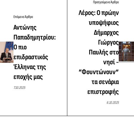
Προηγούμενο Άρθρο
Λέρος: Ο πρώην
Επόμενο Άρθρο
υποψήφιος
Αντώνης
Δήμαρχος
Παπαδημητρίου:
Γιώργος
Ο πιο
Παυλής στο
επιδραστικός
νησί -
Έλληνας της
“Φουντώνουν”
εποχής μας
τα σενάρια
7.10.2025
επιστροφής
6.10.2025