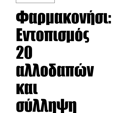
Φαρμακονήσι:
Εντοπισμός
20
αλλοδαπών
και
σύλληψη