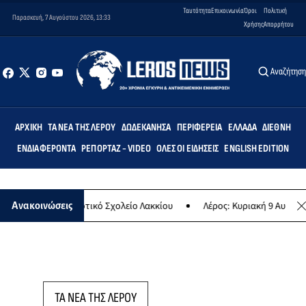
Ταυτότητα
Επικοινωνία
Όροι
Πολιτική
Παρασκευή, 7 Αυγούστου 2026, 13:33
Χρήσης
Απορρήτου
Αναζήτησ
ΑΡΧΙΚΉ
ΤΑ ΝΈΑ ΤΗΣ ΛΈΡΟΥ
ΔΩΔΕΚΆΝΗΣΑ
ΠΕΡΙΦΈΡΕΙΑ
ΕΛΛΆΔΑ
ΔΙΕΘΝΉ
ΕΝΔΙΑΦΈΡΟΝΤΑ
ΡΕΠΟΡΤΆΖ - VIDEO
ΌΛΕΣ ΟΙ ΕΙΔΉΣΕΙΣ
ENGLISH EDITION
τεμις» στο Δημοτικό Σχολείο Λακκίου
Λέρος: Κυριακή 9 Αυγούστου
Ανακοινώσεις
ΤΑ ΝΕΑ ΤΗΣ ΛΕΡΟΥ