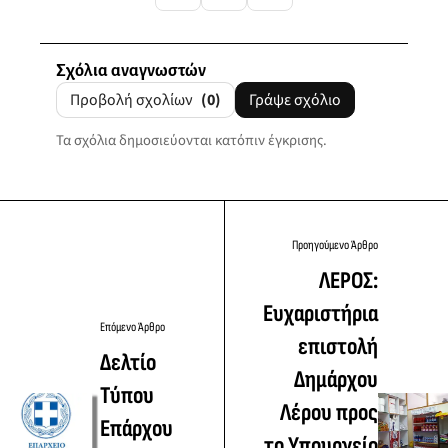
Σχόλια αναγνωστών
Προβολή σχολίων
(0)
Γράψε σχόλιο
Τα σχόλια δημοσιεύονται κατόπιν έγκρισης.
Προηγούμενο Άρθρο
ΛΕΡΟΣ:
Ευχαριστήρια
Επόμενο Άρθρο
επιστολή
Δελτίο
Δημάρχου
Τύπου
Λέρου προς
Επάρχου
το Υπουργείο