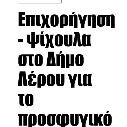
Επιχορήγηση
- ψίχουλα
στο Δήμο
Λέρου για
το
προσφυγικό