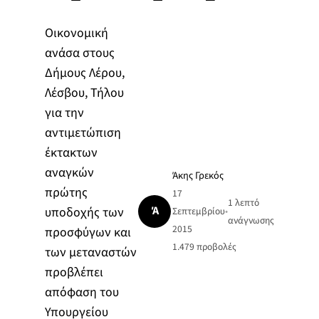
Οικονομική
ανάσα στους
Δήμους Λέρου,
Λέσβου, Τήλου
για την
αντιμετώπιση
έκτακτων
αναγκών
Άκης Γρεκός
πρώτης
17
1 λεπτό
Ά
υποδοχής των
Σεπτεμβρίου
•
ανάγνωσης
2015
προσφύγων και
1.479
προβολές
των μεταναστών
προβλέπει
απόφαση του
Υπουργείου