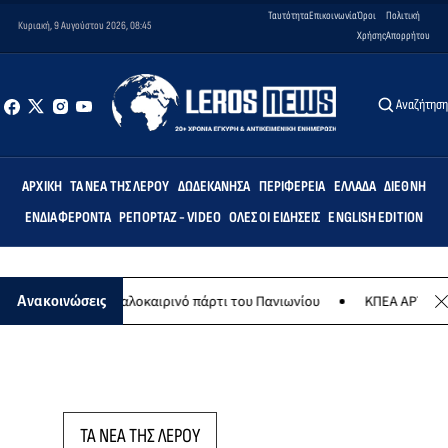
Ταυτότητα
Επικοινωνία
Όροι
Πολιτική
Κυριακή, 9 Αυγούστου 2026, 08:45
Χρήσης
Απορρήτου
Αναζήτησ
ΑΡΧΙΚΉ
ΤΑ ΝΈΑ ΤΗΣ ΛΈΡΟΥ
ΔΩΔΕΚΆΝΗΣΑ
ΠΕΡΙΦΈΡΕΙΑ
ΕΛΛΆΔΑ
ΔΙΕΘΝΉ
ΕΝΔΙΑΦΈΡΟΝΤΑ
ΡΕΠΟΡΤΆΖ - VIDEO
ΌΛΕΣ ΟΙ ΕΙΔΉΣΕΙΣ
ENGLISH EDITION
 Αυγούστου το καλοκαιρινό πάρτι του Πανιωνίου
ΚΠΕΑ ΑΡΤΕΜΙΣ: Τ
Ανακοινώσεις
ΤΑ ΝΕΑ ΤΗΣ ΛΕΡΟΥ