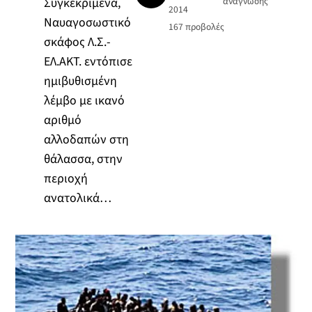
Συγκεκριμένα,
ανάγνωσης
2014
Ναυαγοσωστικό
167
προβολές
σκάφος Λ.Σ.-
ΕΛ.ΑΚΤ. εντόπισε
ημιβυθισμένη
λέμβο με ικανό
αριθμό
αλλοδαπών στη
θάλασσα, στην
περιοχή
ανατολικά…