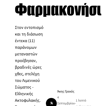
Φαρμακονήσι
Στον εντοπισμό
και τη διάσωση
έντεκα (11)
παράνομων
μεταναστών
προέβησαν,
βραδινές ώρες
χθες, στελέχη
του Λιμενικού
Σώματος -
Άκης Γρεκός
Ελληνικής
4
Ακτοφυλακής.
1 λεπτό
Ά
Σεπτεμβρίου
•