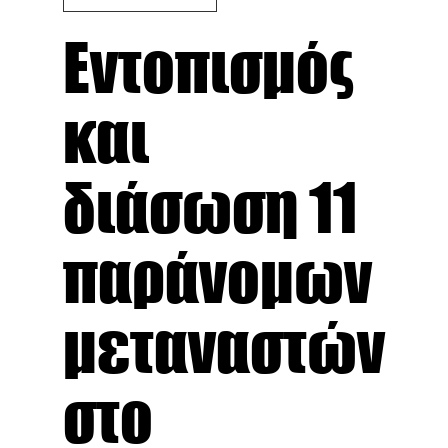
Εντοπισμός
και
διάσωση 11
παράνομων
μεταναστών
στο