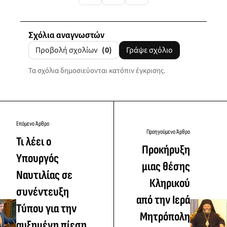
Σχόλια αναγνωστών
Προβολή σχολίων
(0)
Γράψε σχόλιο
Τα σχόλια δημοσιεύονται κατόπιν έγκρισης.
Επόμενο Άρθρο
Προηγούμενο Άρθρο
Τι λέει ο
Προκήρυξη
Υπουργός
μιας θέσης
Ναυτιλίας σε
Κληρικού
συνέντευξη
από την Ιερά
Τύπου για την
Μητρόπολη
αυξημένη πίεση