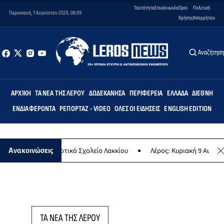
Ταυτότητα
Επικοινωνία
Όροι
Πολιτική
Παρασκευή, 7 Αυγούστου 2026, 08:09
Χρήσης
Απορρήτου
Αναζήτησ
ΑΡΧΙΚΉ
ΤΑ ΝΈΑ ΤΗΣ ΛΈΡΟΥ
ΔΩΔΕΚΆΝΗΣΑ
ΠΕΡΙΦΈΡΕΙΑ
ΕΛΛΆΔΑ
ΔΙΕΘΝΉ
ΕΝΔΙΑΦΈΡΟΝΤΑ
ΡΕΠΟΡΤΆΖ - VIDEO
ΌΛΕΣ ΟΙ ΕΙΔΉΣΕΙΣ
ENGLISH EDITION
τεμις» στο Δημοτικό Σχολείο Λακκίου
Λέρος: Κυριακή 9 Αυγούστου
Ανακοινώσεις
ΤΑ ΝΕΑ ΤΗΣ ΛΕΡΟΥ