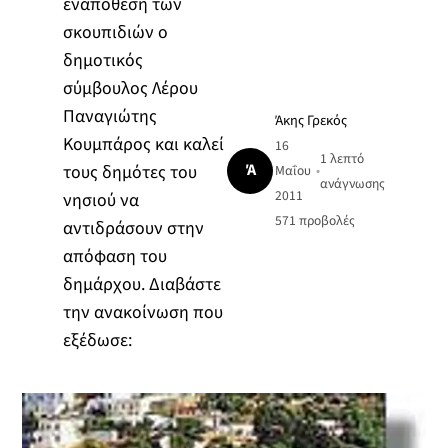
εναπόθεση των
σκουπιδιών ο
δημοτικός
σύμβουλος Λέρου
Παναγιώτης
Άκης Γρεκός
Κουμπάρος και καλεί
16
1 λεπτό
Ά
τους δημότες του
Μαΐου
•
ανάγνωσης
2011
νησιού να
571
προβολές
αντιδράσουν στην
απόφαση του
δημάρχου. Διαβάστε
την ανακοίνωση που
εξέδωσε: