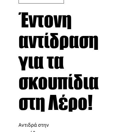
Έντονη
αντίδραση
για τα
σκουπίδια
στη Λέρο!
Αντιδρά στην