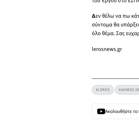
του Έργου στο ΕΣΠΑ
Δ
εν θέλω να πω κάτ
σύντομα θα υπάρξει
όλο θέμα. Σας ευχα
lerosnews.gr
#LEROS
#ΔΗΜΟΣ Λ
Ακολουθήστε το