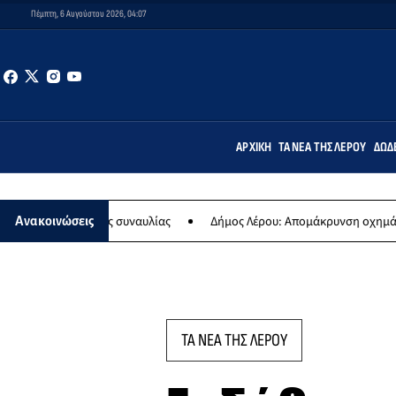
Πέμπτη, 6 Αυγούστου 2026, 04:07
ΑΡΧΙΚΉ
ΤΑ ΝΈΑ ΤΗΣ ΛΈΡΟΥ
ΔΩΔ
ης ετήσιας συναυλίας
Δήμος Λέρου: Απομάκρυνση οχημάτων και σκ
Ανακοινώσεις
ΤΑ ΝΕΑ ΤΗΣ ΛΕΡΟΥ