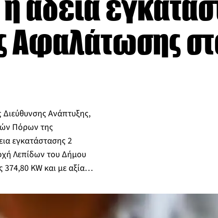
η άδεια εγκατάσ
ς Αφαλάτωσης στ
ς Διεύθυνσης Ανάπτυξης,
ικών Πόρων της
δεια εγκατάστασης 2
χή Λεπίδων του Δήμου
ς 374,80 KW και με αξία…