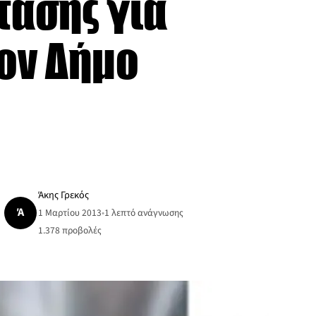
τασης για
ον Δήμο
Άκης Γρεκός
Ά
1 Μαρτίου 2013
•
1 λεπτό ανάγνωσης
1.378
προβολές