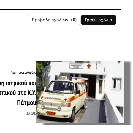
Προβολή σχολίων
(0)
Γράψε σχόλιο
Προηγούμενο Άρθρο
 ιατρικού και
πικού στο Κ.Υ.
Πάτμου
1.3.2013