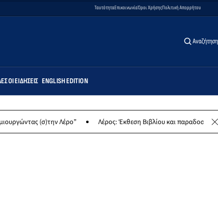
Ταυτότητα
Επικοινωνία
Όροι Χρήσης
Πολιτική Απορρήτου
Αναζήτηση
ΕΣ ΟΙ ΕΙΔΉΣΕΙΣ
ENGLISH EDITION
ς (σ)την Λέρο”
Λέρος: Έκθεση Βιβλίου και παραδοσιακών γλυκών 