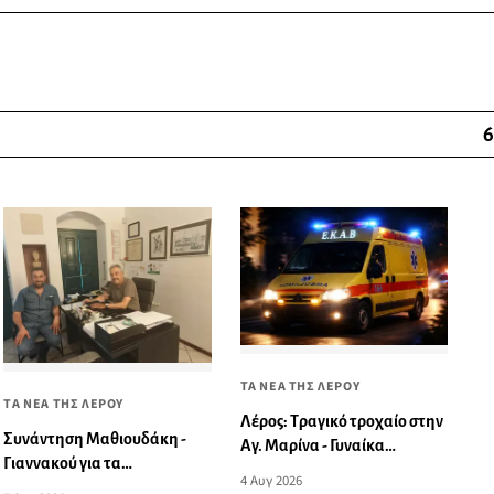
6
ΤΑ ΝΕΑ ΤΗΣ ΛΕΡΟΥ
ΤΑ ΝΕΑ ΤΗΣ ΛΕΡΟΥ
Λέρος: Τραγικό τροχαίο στην
Συνάντηση Μαθιουδάκη -
Αγ. Μαρίνα - Γυναίκα
Γιαννακού για τα
παρασύρθηκε από
4 Αυγ 2026
προβλήματα του τουρισμού