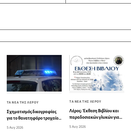
ΤΑ ΝΕΑ ΤΗΣ ΛΕΡΟΥ
ΤΑ ΝΕΑ ΤΗΣ ΛΕΡΟΥ
Λέρος: Έκθεση Βιβλίου και
Σχηματισμός δικογραφίας
παραδοσιακών γλυκών για
για το θανατηφόρο τροχαίο
φιλανθρωπικό σκοπό
ατύχημα στη Λέρο
5 Αυγ 2026
5 Αυγ 2026