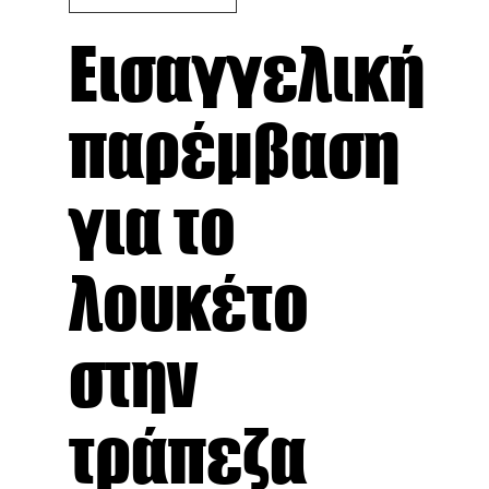
Εισαγγελική
παρέμβαση
για το
λουκέτο
στην
τράπεζα