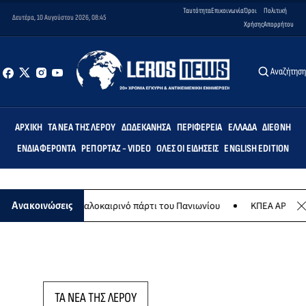
Ταυτότητα
Επικοινωνία
Όροι
Πολιτική
Δευτέρα, 10 Αυγούστου 2026, 08:45
Χρήσης
Απορρήτου
Αναζήτησ
ΑΡΧΙΚΉ
ΤΑ ΝΈΑ ΤΗΣ ΛΈΡΟΥ
ΔΩΔΕΚΆΝΗΣΑ
ΠΕΡΙΦΈΡΕΙΑ
ΕΛΛΆΔΑ
ΔΙΕΘΝΉ
ΕΝΔΙΑΦΈΡΟΝΤΑ
ΡΕΠΟΡΤΆΖ - VIDEO
ΌΛΕΣ ΟΙ ΕΙΔΉΣΕΙΣ
ENGLISH EDITION
 Αυγούστου το καλοκαιρινό πάρτι του Πανιωνίου
ΚΠΕΑ ΑΡΤΕΜΙΣ: Τ
Ανακοινώσεις
ΤΑ ΝΕΑ ΤΗΣ ΛΕΡΟΥ