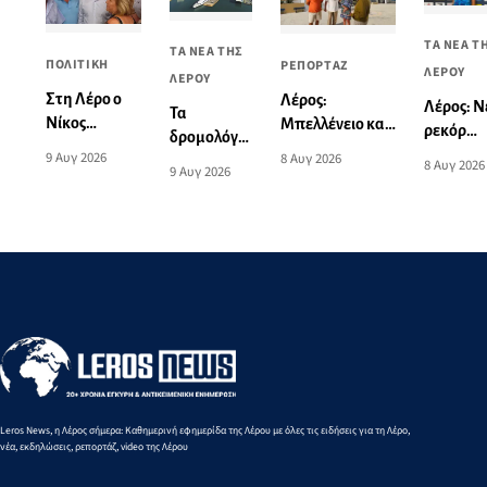
ΤΑ ΝΕΑ Τ
ΤΑ ΝΕΑ ΤΗΣ
ΠΟΛΙΤΙΚΗ
ΡΕΠΟΡΤΑΖ
ΛΕΡΟΥ
ΛΕΡΟΥ
Στη Λέρο ο
Λέρος:
Λέρος: Ν
Τα
Νίκος
Μπελλένειο και
ρεκόρ
δρομολόγια
Ανδρουλάκης
Μπουλαφέντειο
Νοτίου
9 Αυγ 2026
8 Αυγ 2026
πλοίων από
8 Αυγ 2026
9 Αυγ 2026
- Συνάντηση
αλλάζουν όψη
Αιγαίου
και προς
με πολίτες
με μια δωρεά
από την
Πειραιά
και φίλους
αγάπης για τα
Ειρήνη-
από 10 έως
του ΠΑΣΟΚ
παιδιά
Μαρία
16
στην Αγία
Μαυρου
Αυγούστου
Μαρίνα
στα 3.00
2026
μ. βάδην
Κ16
Leros News, η Λέρος σήμερα: Καθημερινή εφημερίδα της Λέρου με όλες τις ειδήσεις για τη Λέρο,
νέα, εκδηλώσεις, ρεπορτάζ, video της Λέρου