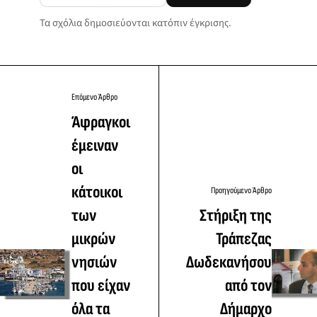
Τα σχόλια δημοσιεύονται κατόπιν έγκρισης.
Επόμενο Άρθρο
Άφραγκοι
έμειναν
οι
κάτοικοι
Προηγούμενο Άρθρο
των
Στήριξη της
μικρών
Τράπεζας
νησιών
Δωδεκανήσου
που είχαν
από τον
όλα τα
Δήμαρχο