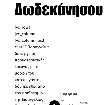
Δωδεκάνησου
[vc_row]
[vc_column]
[vc_column_text
css=””]Παραγγελία
διενέργειας
προκαταρκτικής
έρευνας με τη
μορφή του
κατεπείγοντος
δόθηκε χθες από
τον προϊστάμενο
Άκης Γρεκός
της Εισαγγελίας
13
1 λεπτό