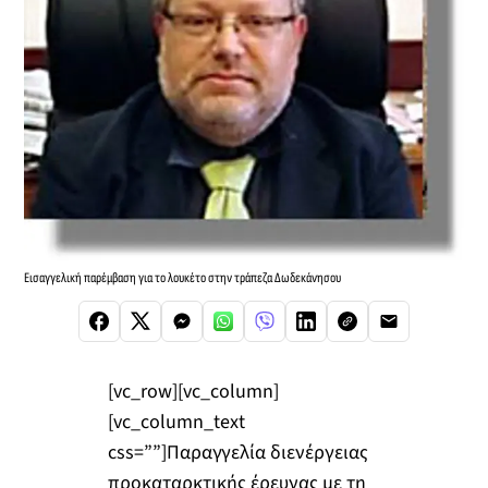
Εισαγγελική παρέμβαση για το λουκέτο στην τράπεζα Δωδεκάνησου
[vc_row][vc_column]
[vc_column_text
css=””]Παραγγελία διενέργειας
προκαταρκτικής έρευνας με τη