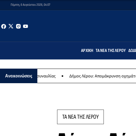
Πέμπτη, 6 Αυγούστου 2026, 04:07
ΑΡΧΙΚΉ
ΤΑ ΝΈΑ ΤΗΣ ΛΈΡΟΥ
ΔΩΔ
σιας συναυλίας
Δήμος Λέρου: Απομάκρυνση οχημάτων και σκαφών 
Ανακοινώσεις
ΤΑ ΝΕΑ ΤΗΣ ΛΕΡΟΥ