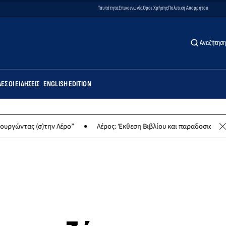
Ταυτότητα
Επικοινωνία
Όροι Χρήσης
Πολιτική Απορρήτου
Αναζήτηση
ΕΣ ΟΙ ΕΙΔΉΣΕΙΣ
ENGLISH EDITION
την Λέρο”
Λέρος: Έκθεση Βιβλίου και παραδοσιακών γλυκών για φ