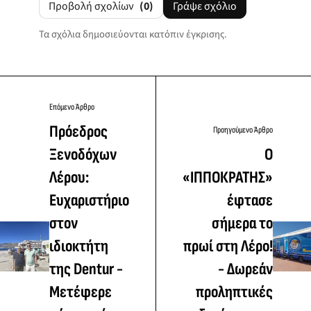
Προβολή σχολίων
(0)
Γράψε σχόλιο
Τα σχόλια δημοσιεύονται κατόπιν έγκρισης.
Επόμενο Άρθρο
Πρόεδρος
Προηγούμενο Άρθρο
Ξενοδόχων
Ο
Λέρου:
«ΙΠΠΟΚΡΑΤΗΣ»
Ευχαριστήριο
έφτασε
στον
σήμερα το
ιδιοκτήτη
πρωί στη Λέρο!
της Dentur -
- Δωρεάν
Μετέφερε
προληπτικές