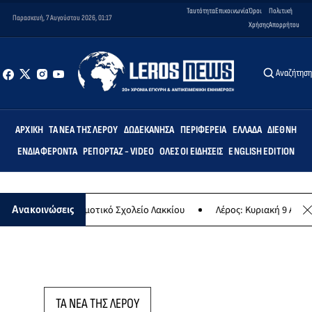
Ταυτότητα
Επικοινωνία
Όροι
Πολιτική
Παρασκευή, 7 Αυγούστου 2026, 01:17
Χρήσης
Απορρήτου
Αναζήτησ
ΑΡΧΙΚΉ
ΤΑ ΝΈΑ ΤΗΣ ΛΈΡΟΥ
ΔΩΔΕΚΆΝΗΣΑ
ΠΕΡΙΦΈΡΕΙΑ
ΕΛΛΆΔΑ
ΔΙΕΘΝΉ
ΕΝΔΙΑΦΈΡΟΝΤΑ
ΡΕΠΟΡΤΆΖ - VIDEO
ΌΛΕΣ ΟΙ ΕΙΔΉΣΕΙΣ
ENGLISH EDITION
Άρτεμις» στο Δημοτικό Σχολείο Λακκίου
Λέρος: Κυριακή 9 Αυγούστ
Ανακοινώσεις
ΤΑ ΝΕΑ ΤΗΣ ΛΕΡΟΥ