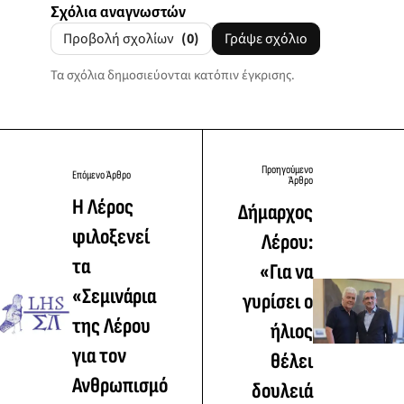
Σχόλια αναγνωστών
Προβολή σχολίων
(0)
Γράψε σχόλιο
Τα σχόλια δημοσιεύονται κατόπιν έγκρισης.
Προηγούμενο
Επόμενο Άρθρο
Άρθρο
Η Λέρος
Δήμαρχος
φιλοξενεί
Λέρου:
τα
«Για να
«Σεμινάρια
γυρίσει ο
της Λέρου
ήλιος
για τον
θέλει
Ανθρωπισμό
δουλειά