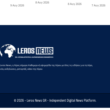
Μπουλαφέντειο
Νοτίου
8 Αυγ 2026
Λέρου με
πλοίων από
8 Αυγ 2026
7 Αυγ 2026
9 Αυγ 2026
αλλάζουν όψη
Αιγαίου
την
και προς
με μια δωρεά
από την
Υπουργό
Πειραιά
αγάπης για τα
Ειρήνη-
Τουρισμού
από 10 έως
παιδιά
Μαρία
16
Μαυρουδή
Αυγούστου
στα 3.000
2026
μ. βάδην
Κ16
Leros News, η Λέρος σήμερα: Καθημερινή εφημερίδα της Λέρου με όλες τις ειδήσεις για τη Λέρο,
νέα, εκδηλώσεις, ρεπορτάζ, video της Λέρου
© 2026 -
Leros News GR
- Independent Digital News Platform.