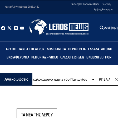
Ταυτότητα
Επικοινωνία
Όροι
Πολιτική
Κυριακή, 9 Αυγούστου 2026, 14:52
Χρήσης
Απορρήτου
Αναζήτησ
ΑΡΧΙΚΉ
ΤΑ ΝΈΑ ΤΗΣ ΛΈΡΟΥ
ΔΩΔΕΚΆΝΗΣΑ
ΠΕΡΙΦΈΡΕΙΑ
ΕΛΛΆΔΑ
ΔΙΕΘΝΉ
ΕΝΔΙΑΦΈΡΟΝΤΑ
ΡΕΠΟΡΤΆΖ - VIDEO
ΌΛΕΣ ΟΙ ΕΙΔΉΣΕΙΣ
ENGLISH EDITION
 8 Αυγούστου το καλοκαιρινό πάρτι του Πανιωνίου
ΚΠΕΑ ΑΡΤΕΜΙΣ:
Ανακοινώσεις
ΤΑ ΝΕΑ ΤΗΣ ΛΕΡΟΥ