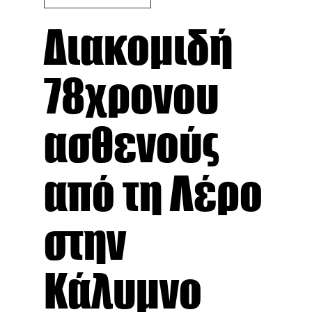
Διακομιδή
78χρονου
ασθενούς
από τη Λέρο
στην
Κάλυμνο