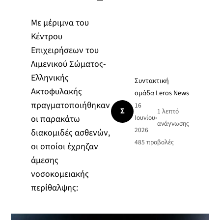
Με μέριμνα του
Κέντρου
Επιχειρήσεων του
Λιμενικού Σώματος-
Ελληνικής
Συντακτική
Ακτοφυλακής
ομάδα Leros News
πραγματοποιήθηκαν
16
Σ
1 λεπτό
οι παρακάτω
Ιουνίου
•
ανάγνωσης
2026
διακομιδές ασθενών,
485
προβολές
οι οποίοι έχρηζαν
άμεσης
νοσοκομειακής
περίθαλψης: