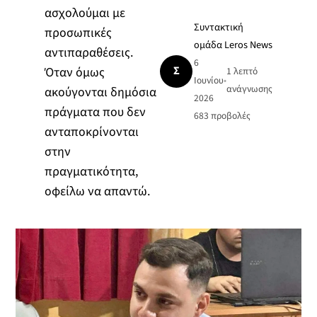
ασχολούμαι με
Συντακτική
προσωπικές
ομάδα Leros News
αντιπαραθέσεις.
6
Σ
Όταν όμως
1 λεπτό
Ιουνίου
•
ανάγνωσης
ακούγονται δημόσια
2026
πράγματα που δεν
683
προβολές
ανταποκρίνονται
στην
πραγματικότητα,
οφείλω να απαντώ.