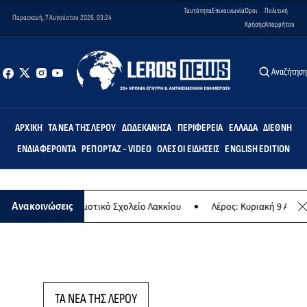
Ταυτότητα
Επικοινωνία
Όροι
Πολιτική
Παρασκευή, 7 Αυγούστου 2026, 03:24
Χρήσης
Απορρήτου
Αναζήτησ
ΑΡΧΙΚΉ
ΤΑ ΝΈΑ ΤΗΣ ΛΈΡΟΥ
ΔΩΔΕΚΆΝΗΣΑ
ΠΕΡΙΦΈΡΕΙΑ
ΕΛΛΆΔΑ
ΔΙΕΘΝΉ
ΕΝΔΙΑΦΈΡΟΝΤΑ
ΡΕΠΟΡΤΆΖ - VIDEO
ΌΛΕΣ ΟΙ ΕΙΔΉΣΕΙΣ
ENGLISH EDITION
Άρτεμις» στο Δημοτικό Σχολείο Λακκίου
Λέρος: Κυριακή 9 Αυγούστο
Ανακοινώσεις
ΤΑ ΝΕΑ ΤΗΣ ΛΕΡΟΥ