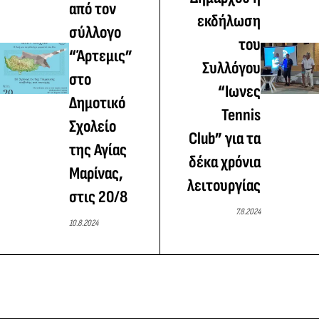
από τον
εκδήλωση
σύλλογο
του
“Άρτεμις”
Συλλόγου
στο
“Ιωνες
Δημοτικό
Tennis
Σχολείο
Club” για τα
της Αγίας
δέκα χρόνια
Μαρίνας,
λειτουργίας
στις 20/8
7.8.2024
10.8.2024