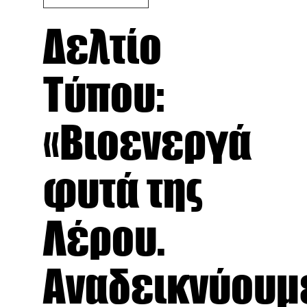
Δελτίο
Τύπου:
«Βιοενεργά
φυτά της
Λέρου.
Αναδεικνύουμ