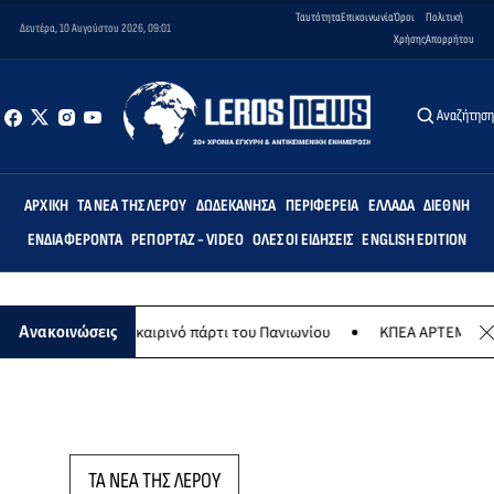
Ταυτότητα
Επικοινωνία
Όροι
Πολιτική
Δευτέρα, 10 Αυγούστου 2026, 09:01
Χρήσης
Απορρήτου
Αναζήτησ
ΑΡΧΙΚΉ
ΤΑ ΝΈΑ ΤΗΣ ΛΈΡΟΥ
ΔΩΔΕΚΆΝΗΣΑ
ΠΕΡΙΦΈΡΕΙΑ
ΕΛΛΆΔΑ
ΔΙΕΘΝΉ
ΕΝΔΙΑΦΈΡΟΝΤΑ
ΡΕΠΟΡΤΆΖ - VIDEO
ΌΛΕΣ ΟΙ ΕΙΔΉΣΕΙΣ
ENGLISH EDITION
ούστου το καλοκαιρινό πάρτι του Πανιωνίου
ΚΠΕΑ ΑΡΤΕΜΙΣ: Το χτα
Ανακοινώσεις
ΤΑ ΝΕΑ ΤΗΣ ΛΕΡΟΥ